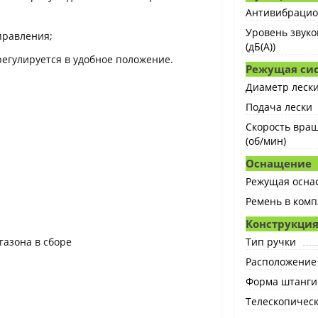
Антивибрацио
Уровень звуко
правления;
(дБ(А))
егулируется в удобное положение.
Режущая си
Диаметр лески
Подача лески
Скорость вра
(об/мин)
Оснащение
Режущая оснас
Ремень в комп
Конструкци
газона в сборе
Тип ручки
Расположение
Форма штанги
Телескопическ