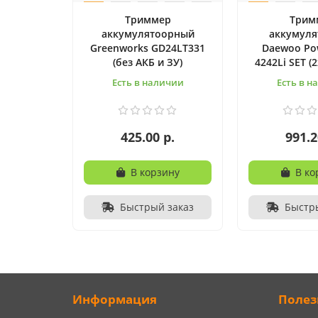
Триммер
Трим
аккумулятоорный
аккумул
Greenworks GD24LT331
Daewoo Po
(без АКБ и ЗУ)
4242Li SET (
Есть в наличии
Есть в н
425.00 р.
991.2
В корзину
В ко
Быстрый заказ
Быстр
Информация
Полез