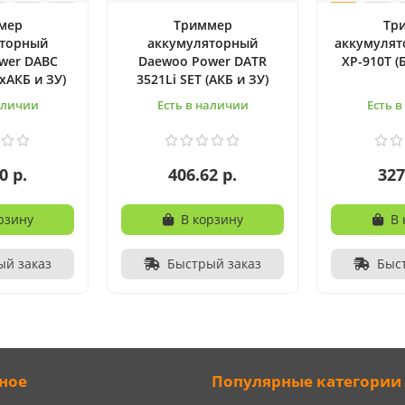
мер
Триммер
Тр
яторный
аккумуляторный
аккумулят
wer DABC
Daewoo Power DATR
XP-910T (
2хАКБ и ЗУ)
3521Li SET (АКБ и ЗУ)
аличии
Есть в наличии
Есть 
0 р.
406.62 р.
327
рзину
В корзину
В 
ый заказ
Быстрый заказ
Быс
ное
Популярные категории