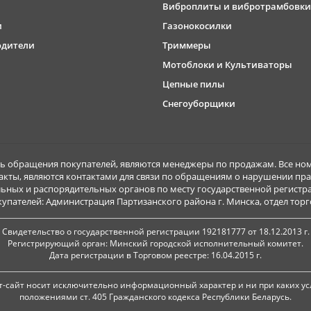
Виброплиты и вибротрамбовки
и
Газонокосилки
одители
Триммеры
Мотоблоки и Культиваторы
Цепные пилы
Снегоуборщики
обращения покупателей, являются менеджеры по продажам. Все ном
акты, являются контактами для связи по обращениям о нарушении пра
ьных и распорядительных органов по месту государственной регист
ателей: Администрация Партизанского района г. Минска, отдел торговл
Свидетельство о государственной регистрации 192181777 от 18.12.2013 г.
Регистрирующий орган: Минский городской исполнительный комитет.
Дата регистрации в Торговом реестре: 16.04.2015 г.
-сайт носит исключительно информационный характер и ни при каких ус
положениями ст. 405 Гражданского кодекса Республики Беларусь.