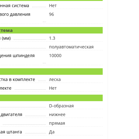
нная система
Нет
вого давления
96
стема
 (мм)
1.3
полуавтоматическая
щения шпинделя
10000
тка в комплекте
леска
лекте
Нет
я
D-образная
 двигателя
нижнее
прямая
ая штанга
Да