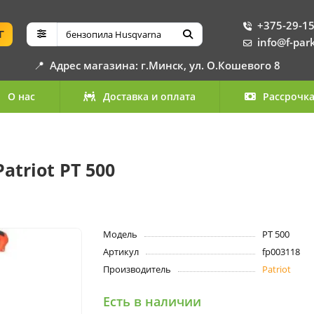
+375-29-15
Г
info@f-par
📍
Адрес магазина: г.Минск, ул. О.Кошевого 8
О нас
Доставка и оплата
Рассрочк
triot PT 500
Модель
PT 500
Артикул
fp003118
Производитель
Patriot
Есть в наличии