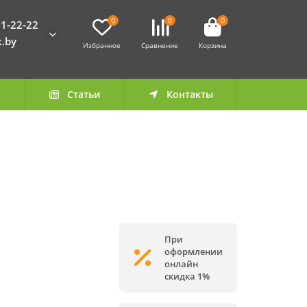
0
0
0
1-22-22
k.by
Избранное
Сравнение
Корзина
а
Статьи
Контакты
При
оформлении
онлайн
скидка 1%