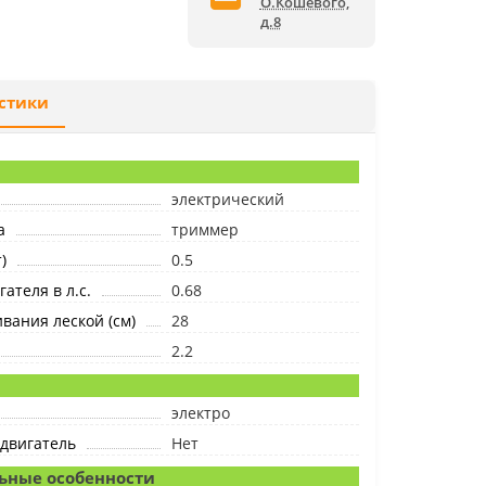
О.Кошевого,
д.8
стики
электрический
а
триммер
)
0.5
ателя в л.с.
0.68
ания леской (см)
28
2.2
электро
двигатель
Нет
ьные особенности