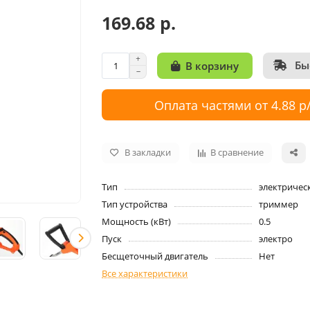
169.68 р.
Бы
В корзину
Оплата частями от 4.88 р
В закладки
В сравнение
Тип
электричес
Тип устройства
триммер
Мощность (кВт)
0.5
Пуск
электро
Бесщеточный двигатель
Нет
Все характеристики