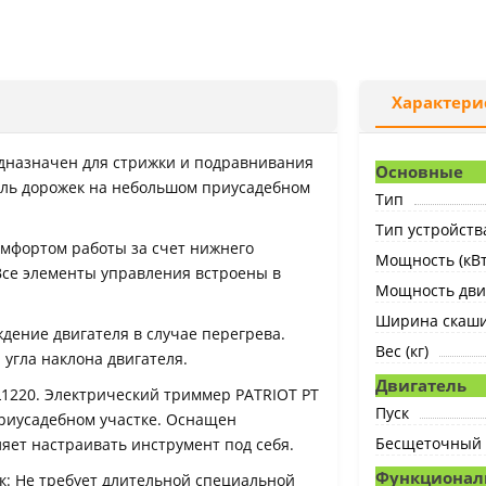
Характери
дназначен для стрижки и подравнивания
Основные
доль дорожек на небольшом приусадебном
Тип
Тип устройств
омфортом работы за счет нижнего
Мощность (кВт
Все элементы управления встроены в
Мощность двиг
Ширина скашив
ение двигателя в случае перегрева.
Вес (кг)
угла наклона двигателя.
Двигатель
L1220. Электрический триммер PATRIOT PT
Пуск
приусадебном участке. Оснащен
Бесщеточный 
яет настраивать инструмент под себя.
Функционал
к: Не требует длительной специальной