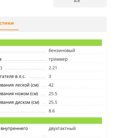
д.8
стики
бензиновый
а
триммер
)
2.21
ателя в л.с.
3
ания леской (см)
42
вания ножом (см)
25.5
вания диском (см)
25.5
8.6
 внутреннего
двухтактный