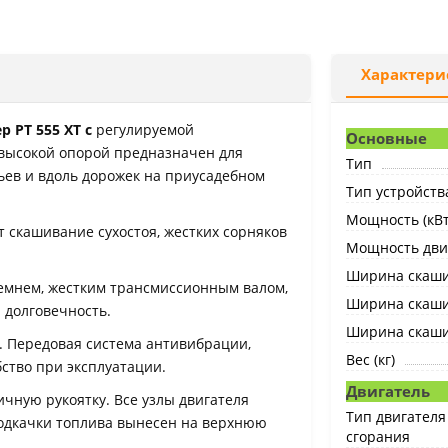
Характери
РТ 555 XT с
регулируемой
Основные
высокой опорой предназначен для
Тип
вьев и вдоль дорожек на приусадебном
Тип устройств
Мощность (кВт
 скашивание сухостоя, жестких сорняков
Мощность двиг
Ширина скашив
мнем, жестким трансмиссионным валом,
Ширина скаши
долговечность.
Ширина скаши
к. Передовая система антивибрации,
Вес (кг)
ство при эксплуатации.
Двигатель
чную рукоятку. Все узлы двигателя
Тип двигателя
одкачки топлива вынесен на верхнюю
сгорания