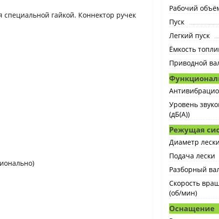
Рабочий объём
 специальной гайкой. Коннектор ручек
Пуск
Легкий пуск
Ёмкость топлив
Приводной ва
Функционал
Антивибрацио
Уровень звуко
(дБ(А))
Режущая си
Диаметр лески
Подача лески
ционально)
Разборный ва
Скорость вра
(об/мин)
Оснащение