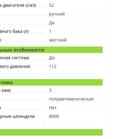
 двигателя (см3)
52
ручной
Да
ного бака (л)
1
л
жесткий
ьные особенности
нная система
Да
вого давления
112
стема
 (мм)
3
полуавтоматическая
л
Нет
щения шпинделя
8000