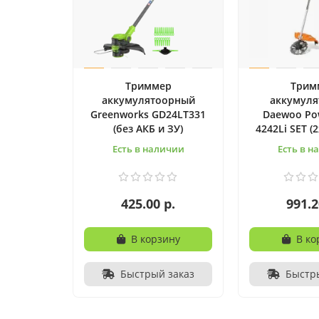
Триммер
Трим
аккумулятоорный
аккумул
Greenworks GD24LT331
Daewoo Po
(без АКБ и ЗУ)
4242Li SET (
Есть в наличии
Есть в н
425.00 р.
991.2
В корзину
В ко
Быстрый заказ
Быстр