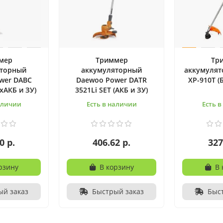
мер
Триммер
Тр
яторный
аккумуляторный
аккумулят
wer DABC
Daewoo Power DATR
XP-910T (
2хАКБ и ЗУ)
3521Li SET (АКБ и ЗУ)
аличии
Есть в наличии
Есть 
0 р.
406.62 р.
327
рзину
В корзину
В 
ый заказ
Быстрый заказ
Быс