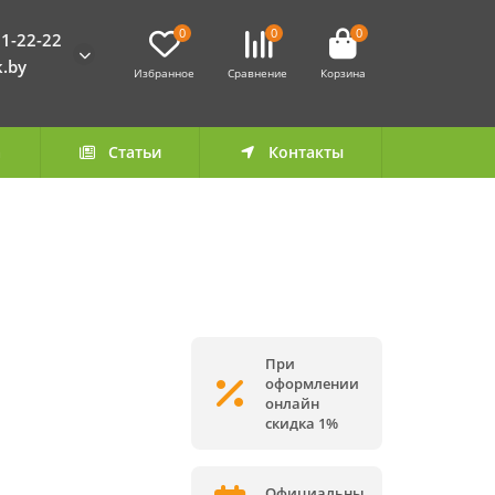
0
0
0
1-22-22
k.by
Избранное
Сравнение
Корзина
а
Статьи
Контакты
При
оформлении
онлайн
скидка 1%
Официальны