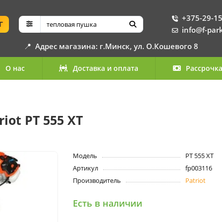
+375-29-15
Г
info@f-par
📍
Адрес магазина: г.Минск, ул. О.Кошевого 8
О нас
Доставка и оплата
Рассрочк
ot PT 555 XT
Модель
PT 555 XT
Артикул
fp003116
Производитель
Patriot
Есть в наличии