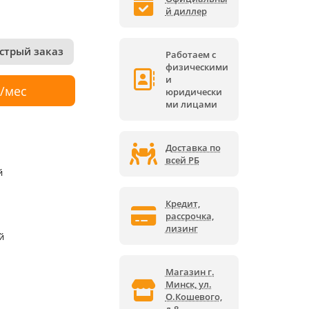
й диллер
стрый заказ
Работаем с
физическими
и
р/мес
юридически
ми лицами
Доставка по
всей РБ
й
Кредит,
рассрочка,
лизинг
й
Магазин г.
Минск, ул.
О.Кошевого,