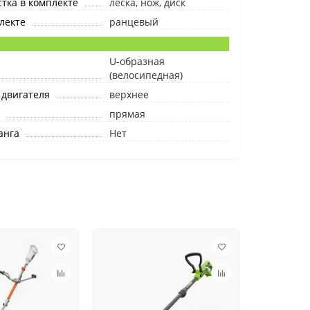
тка в комплекте
леска, нож, диск
лекте
ранцевый
я
U-образная
(велосипедная)
 двигателя
верхнее
прямая
анга
Нет