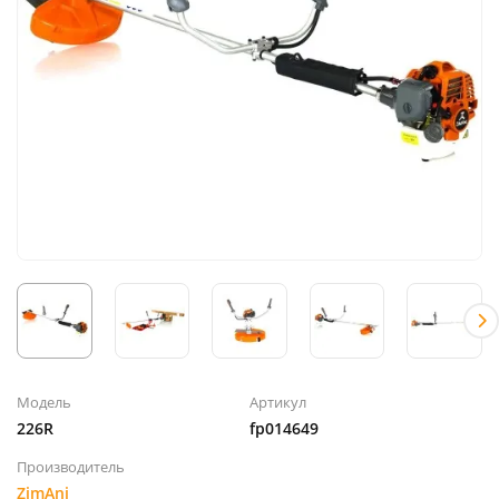
Модель
Артикул
226R
fp014649
Производитель
ZimAni