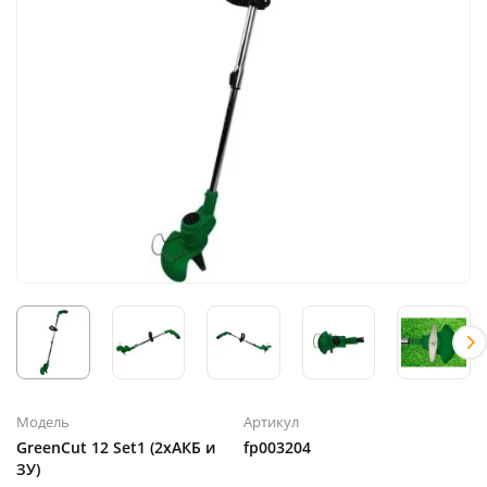
Модель
Артикул
GreenCut 12 Set1 (2хАКБ и
fp003204
ЗУ)