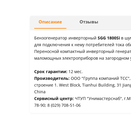
Описание
Отзывы
Бензогенератор инверторный
SGG 1800Si
в шу
для подключения к нему потребителей тока об
Переносной компактный инверторный генерат
маломощных электроприборов на загородном уч
Срок гарантии:
12 мес.
Производитель:
ООО "Группа компаний ТСС", Р
строение 1. West Block, Tianhui Building, 31 Jia
China
Сервисный центр:
ЧТУП "Унимастерснаб", г.Ми
78-90; 8 (029) 708-51-06