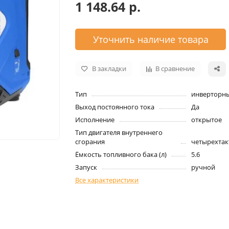
1 148.64 р.
Уточнить наличие товара
В закладки
В сравнение
Тип
инверторн
Выход постоянного тока
Да
Исполнение
открытое
Тип двигателя внутреннего
сгорания
четырехта
Ёмкость топливного бака (л)
5.6
Запуск
ручной
Все характеристики