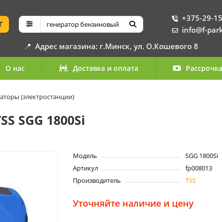
+375-29-15
Г
info@f-par
📍
Адрес магазина: г.Минск, ул. О.Кошевого 8
О нас
Доставка и оплата
Рассрочк
аторы (электростанции)
S SGG 1800Si
Модель
SGG 1800Si
Артикул
fp008013
Производитель
TSS
Уточняйте наличие и цену