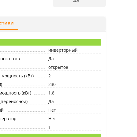
д.8
стики
инверторный
ного тока
Да
открытое
мощность (кВт)
2
)
230
ощность (кВт)
1.8
(переносной)
Да
ый
Нет
нератор
Нет
1