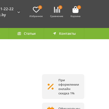
0
0
0
1-22-22
k.by
Избранное
Сравнение
Корзина
а
Статьи
Контакты
При
оформлении
онлайн
скидка 1%
Официальны