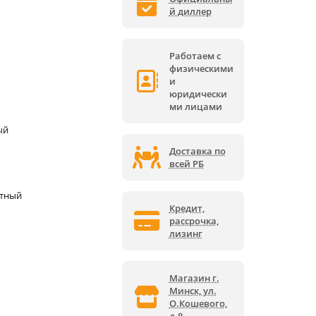
й диллер
Работаем с
физическими
и
юридически
ми лицами
ый
Доставка по
всей РБ
ктный
Кредит,
рассрочка,
лизинг
Магазин г.
Минск, ул.
О.Кошевого,