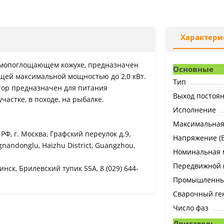
Характери
мопоглощающем кожухе, предназначен
Основные
щей максимальной мощностью до 2,0 кВт.
Тип
ор предназначен для питания
Выход постоян
астке, в походе, на рыбалке.
Исполнение
Максимальная 
Ф, г. Москва, Графский переулок д.9,
Напряжение (В
ngnandonglu, Haizhu District, Guangzhou,
Номинальная м
Передвижной 
нск, Брилевский тупик 55А, 8 (029) 644-
Промышленн
Сварочный ге
Число фаз
Двигатель