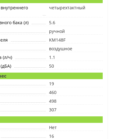
 внутреннего
четырехтактный
ного бака (л)
5.6
ручной
теля
KM148F
воздушное
 (л/ч)
1.1
(дБА)
50
вес
19
460
498
307
Нет
16