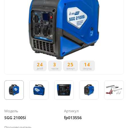
24
3
25
14
дней
часов
минут
секунд
Модель
Артикул
SGG 2100Si
fp013556
Производитель