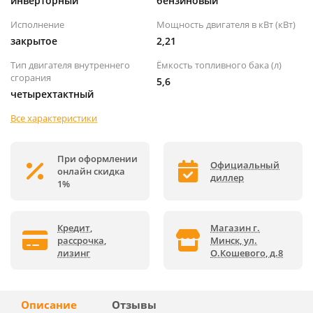
инверторный
бензиновый
Исполнение
Мощность двигателя в кВт (кВт)
закрытое
2,21
Тип двигателя внутреннего
Ёмкость топливного бака (л)
сгорания
5,6
четырехтактный
Все характеристики
При оформлении
Официальный
онлайн скидка
диллер
1%
Кредит,
Магазин г.
рассрочка,
Минск, ул.
лизинг
О.Кошевого, д.8
Описание
Отзывы