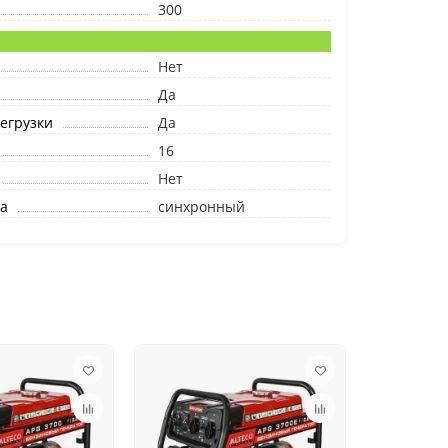
300
Нет
Да
егрузки
Да
16
Нет
а
синхронный