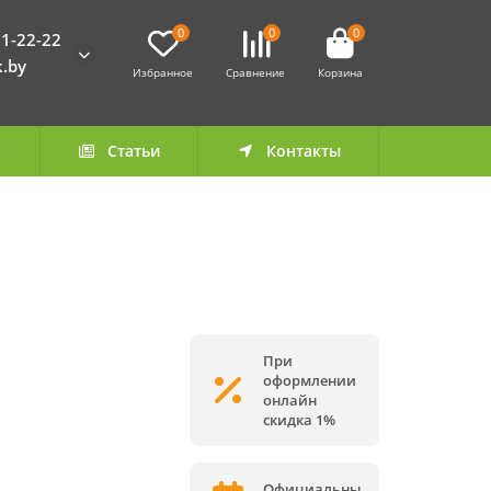
0
0
0
1-22-22
k.by
Избранное
Сравнение
Корзина
а
Статьи
Контакты
При
оформлении
онлайн
скидка 1%
Официальны