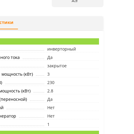
д.8
стики
инверторный
ного тока
Да
закрытое
мощность (кВт)
3
)
230
ощность (кВт)
2.8
(переносной)
Да
ый
Нет
нератор
Нет
1