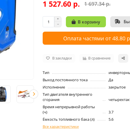
1 527.60 р.
1 697.34 р.
Бы
В корзину
Оплата частями от 48.80 
В закладки
В сравнение
Тип
инверторн
Выход постоянного тока
Да
Исполнение
закрытое
Тип двигателя внутреннего
сгорания
четырехта
Время непрерывной работы
(ч)
3.7
Ёмкость топливного бака (л)
5.6
Все характеристики