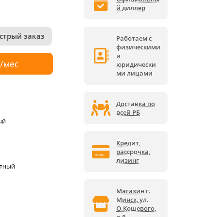
й диллер
стрый заказ
Работаем с
физическими
и
р/мес
юридически
ми лицами
Доставка по
всей РБ
ый
Кредит,
рассрочка,
лизинг
ктный
Магазин г.
Минск, ул.
О.Кошевого,