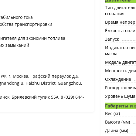
Тип двигателя
сгорания
табильного тока
Время непрер
добства транспортировки
Ёмкость топлив
игателя для экономии топлива
Запуск
ких замыканий
Индикатор низ
масла
Модель двига
Мощность двига
Ф, г. Москва, Графский переулок д.9,
Охлаждение
ngnandonglu, Haizhu District, Guangzhou,
Расход топлива
Уровень шума 
нск, Брилевский тупик 55А, 8 (029) 644-
Габариты и 
Вес (кг)
Высота (мм)
Длина (мм)