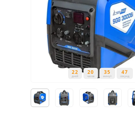
22
20
35
46
дней
часов
минут
секунд