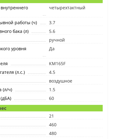
 внутреннего
четырехтактный
ывной работы (ч)
3.7
ного бака (л)
5.6
ручной
кого уровня
Да
теля
КМ165F
теля (л.с.)
4.5
воздушное
 (л/ч)
1.5
(дБА)
60
вес
21
460
480