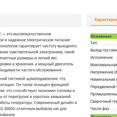
Характери
С
— это высококачественное
Основные
ое и надежное электрическое питание
Тип
ехнология гарантирует чистоту выходного
Выход постоян
ания чувствительной электроники, такой
Исполнение
мпактные размеры и легкий вес
ировки и хранения, а мощный двигатель
Максимальная 
бходимости частого обслуживания.
Напряжение (В
нной системой шумоподавления, что
Номинальная м
уатации. Он также оснащен функцией
Передвижной 
ля, что способствует экономии топлива и
Промышленн
 от перегрузок и коротких замыканий
Сварочный ге
работы генератора. Современный дизайн и
G 3000Si отличным выбором как для
Число фаз
зования.
Двигатель