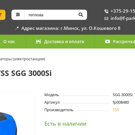
+375-29-15
Г
info@f-par
📍
Адрес магазина: г.Минск, ул. О.Кошевого 8
О нас
Доставка и оплата
Рассрочк
аторы (электростанции)
S SGG 3000Si
Модель
SGG 3000Si
Артикул
fp008480
Производитель
TSS
Есть в наличии