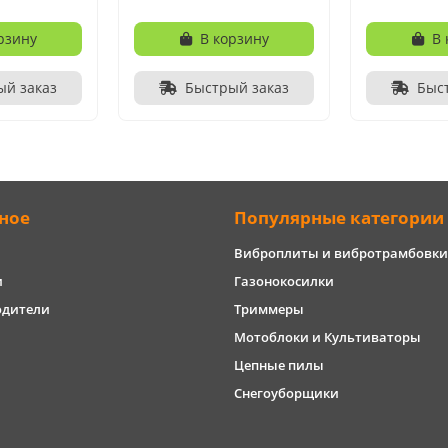
рзину
В корзину
В 
ый заказ
Быстрый заказ
Быс
ное
Популярные категории
Виброплиты и вибротрамбовки
и
Газонокосилки
одители
Триммеры
Мотоблоки и Культиваторы
Цепные пилы
Снегоуборщики