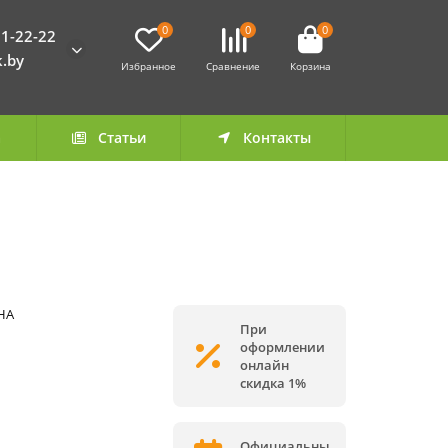
0
0
0
1-22-22
k.by
Избранное
Сравнение
Корзина
а
Статьи
Контакты
HA
При
оформлении
онлайн
скидка 1%
Официальны