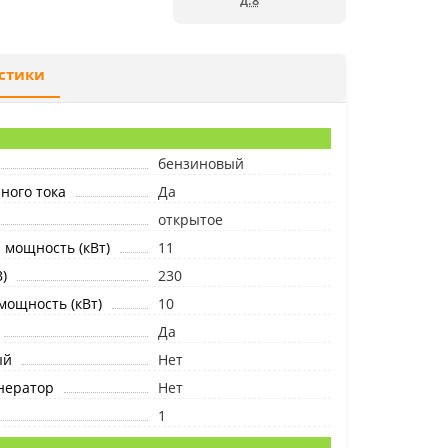
д.8
стики
бензиновый
ного тока
Да
открытое
мощность (кВт)
11
)
230
ощность (кВт)
10
Да
ый
Нет
нератор
Нет
1