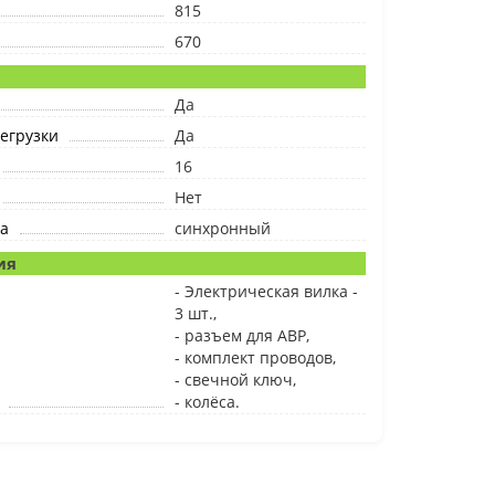
815
670
Да
егрузки
Да
16
Нет
а
синхронный
ия
- Электрическая вилка -
3 шт.,
- разъем для АВР,
- комплект проводов,
- свечной ключ,
- колёса.