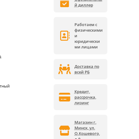
й диллер
Работаем с
физическими
и
юридически
ми лицами
й
Доставка по
всей РБ
ктный
Кредит,
рассрочка,
лизинг
Магазин г.
Минск, ул.
О.Кошевого,