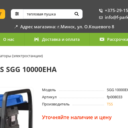
+375-29-15
Г
info@f-par
📍
Адрес магазина: г.Минск, ул. О.Кошевого 8
О нас
Доставка и оплата
Рассрочк
аторы (электростанции)
S SGG 10000EHA
Модель
SGG 10000E
Артикул
fp008033
Производитель
TSS
Уточняйте наличие и цену