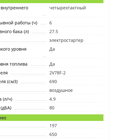
 внутреннего
четырехтактный
ывной работы (ч)
6
ного бака (л)
27.5
электростартер
кого уровня
Да
овня топлива
Да
теля
2V78F-2
ля (см3)
690
воздушное
 (л/ч)
4.9
(дБА)
80
вес
197
650