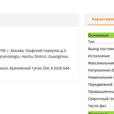
Характери
Основные
Тип
Выход постоян
Ф, г. Москва, Графский переулок д.9,
Исполнение
ngnandonglu, Haizhu District, Guangzhou,
Максимальная 
нск, Брилевский тупик 55А, 8 (029) 644-
Напряжение (В
Номинальная м
Передвижной
Промышленн
Сварочный ге
Число фаз
Двигатель