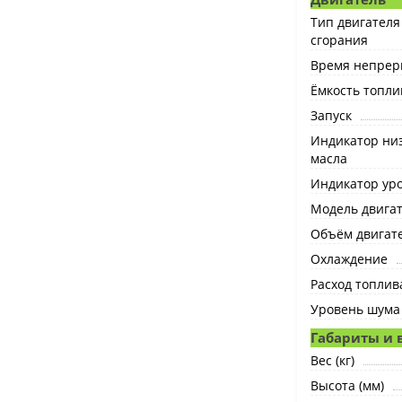
Тип двигателя
сгорания
Время непрер
Ёмкость топлив
Запуск
Индикатор низ
масла
Индикатор ур
Модель двига
Объём двигате
Охлаждение
Расход топлива
Уровень шума 
Габариты и 
Вес (кг)
Высота (мм)