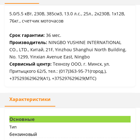
5.0/5.5 кВт, 230В, 385см3, 13.0 л.с., 25л., 2х230В, 1х12В,
76кг., счетчик моточасов
Срок гарантии:
36 мес.
Производитель:
NINGBO YUSHINE INTERNATIONAL
CO., LTD., Китай, 21F, Yinzhou Shanghui North Building,
No. 1299, Yinxian Avenue East, Ningbo
Сервисный центр:
Технозу ООО, г. Минск, ул.
Притыцкого 62/5, тел.: (017)363-95-71(город.),
+375293629629(A1), +375297629629(МТС)
Характеристики
Основные
Тип
бензиновый