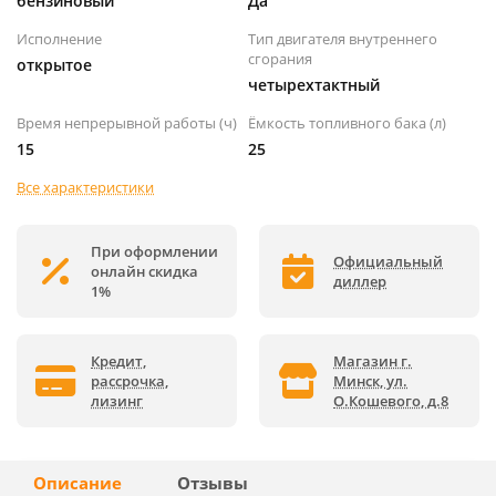
бензиновый
Да
Исполнение
Тип двигателя внутреннего
сгорания
открытое
четырехтактный
Время непрерывной работы (ч)
Ёмкость топливного бака (л)
15
25
Все характеристики
При оформлении
Официальный
онлайн скидка
диллер
1%
Кредит,
Магазин г.
рассрочка,
Минск, ул.
лизинг
О.Кошевого, д.8
Описание
Отзывы