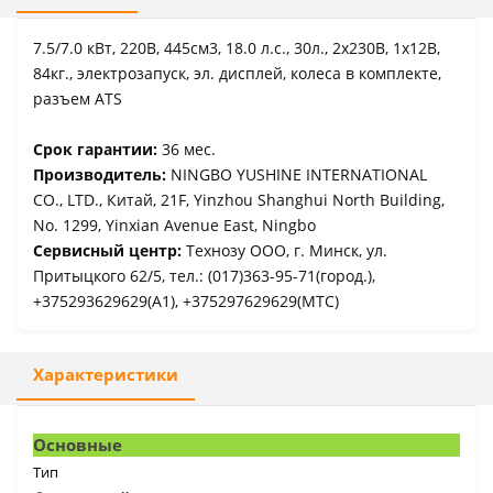
7.5/7.0 кВт, 220В, 445см3, 18.0 л.с., 30л., 2х230В, 1х12В,
84кг., электрозапуск, эл. дисплей, колеса в комплекте,
разъем ATS
Срок гарантии:
36 мес.
Производитель:
NINGBO YUSHINE INTERNATIONAL
CO., LTD., Китай, 21F, Yinzhou Shanghui North Building,
No. 1299, Yinxian Avenue East, Ningbo
Сервисный центр:
Технозу ООО, г. Минск, ул.
Притыцкого 62/5, тел.: (017)363-95-71(город.),
+375293629629(A1), +375297629629(МТС)
Характеристики
Основные
Тип