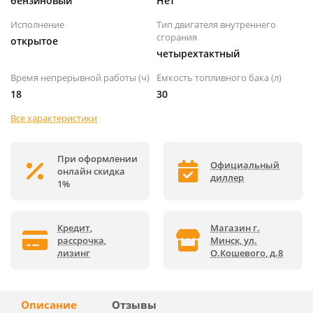
бензиновый
Нет
Исполнение
Тип двигателя внутреннего
сгорания
открытое
четырехтактный
Время непрерывной работы (ч)
Ёмкость топливного бака (л)
18
30
Все характеристики
При оформлении
Официальный
онлайн скидка
диллер
1%
Кредит,
Магазин г.
рассрочка,
Минск, ул.
лизинг
О.Кошевого, д.8
Описание
Отзывы