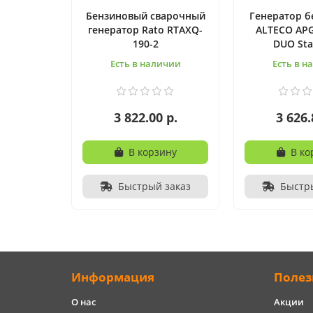
Бензиновый сварочный
Генератор 
генератор Rato RTAXQ-
ALTECO APG
190-2
DUO St
Есть в наличии
Есть в н
3 822.00 р.
3 626.
В корзину
В ко
Быстрый заказ
Быстр
Информация
Полез
О нас
Акции