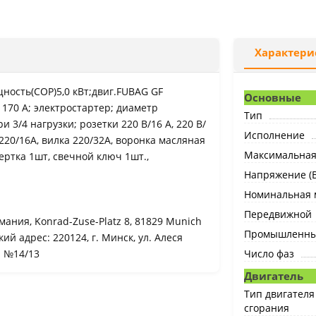
Характери
ность(COP)5,0 кВт;двиг.FUBAG GF
Основные
170 А; электростартер; диаметр
Тип
при 3/4 нагрузки; розетки 220 В/16 А, 220 В/
Исполнение
20/16А, вилка 220/32А, воронка масляная
Максимальная 
вертка 1шт, свечной ключ 1шт.,
Напряжение (В
Номинальная м
Передвижной
мания, Konrad-Zuse-Platz 8, 81829 Munich
Промышленн
й адрес: 220124, г. Минск, ул. Алеся
а №14/13
Число фаз
Двигатель
Тип двигателя
сгорания