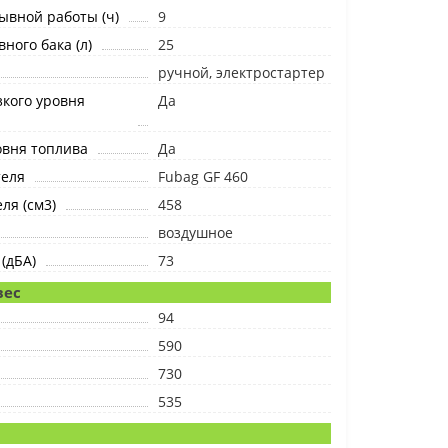
ывной работы (ч)
9
ного бака (л)
25
ручной, электростартер
кого уровня
Да
овня топлива
Да
теля
Fubag GF 460
ля (см3)
458
воздушное
(дБА)
73
вес
94
590
730
535