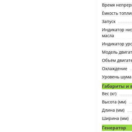
Время непрер
Ёмкость топлив
Запуск
Индикатор низ
масла
Индикатор ур
Модель двига
Объём двигате
Охлаждение
Уровень шума 
Габариты и 
Вес (кг)
Высота (мм)
Длина (мм)
Ширина (мм)
Генератор