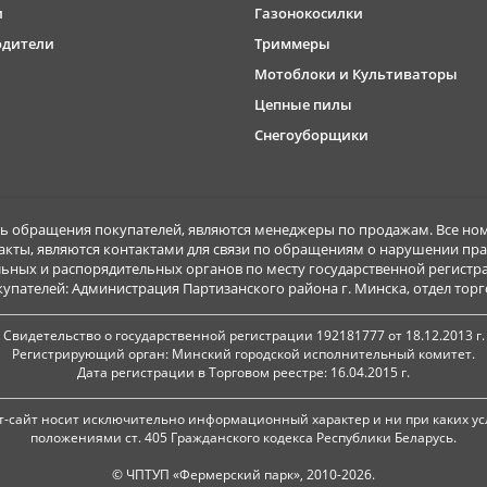
и
Газонокосилки
одители
Триммеры
Мотоблоки и Культиваторы
Цепные пилы
Снегоуборщики
обращения покупателей, являются менеджеры по продажам. Все ном
акты, являются контактами для связи по обращениям о нарушении пра
ьных и распорядительных органов по месту государственной регист
ателей: Администрация Партизанского района г. Минска, отдел торговл
Свидетельство о государственной регистрации 192181777 от 18.12.2013 г.
Регистрирующий орган: Минский городской исполнительный комитет.
Дата регистрации в Торговом реестре: 16.04.2015 г.
-сайт носит исключительно информационный характер и ни при каких ус
положениями ст. 405 Гражданского кодекса Республики Беларусь.
© ЧПТУП «Фермерский парк», 2010-2026.