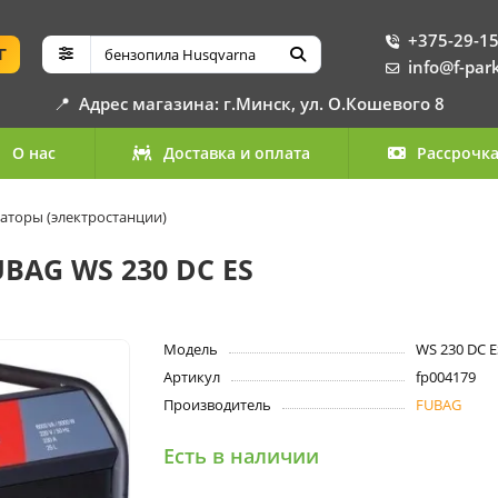
+375-29-15
Г
info@f-par
📍
Адрес магазина: г.Минск, ул. О.Кошевого 8
О нас
Доставка и оплата
Рассрочк
аторы (электростанции)
BAG WS 230 DC ES
Модель
WS 230 DC E
Артикул
fp004179
Производитель
FUBAG
Есть в наличии