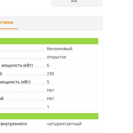
д.8
стики
бензиновый
открытое
мощность (кВт)
6
)
230
ощность (кВт)
5
Нет
ый
Нет
1
 внутреннего
четырехтактный