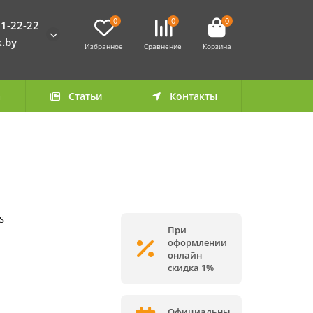
0
0
0
1-22-22
k.by
Избранное
Сравнение
Корзина
а
Статьи
Контакты
S
При
оформлении
онлайн
скидка 1%
Официальны