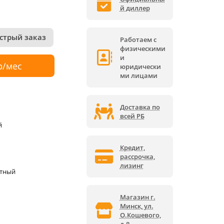
й диллер
стрый заказ
Работаем с
физическими
и
р/мес
юридически
ми лицами
Доставка по
всей РБ
й
Кредит,
рассрочка,
лизинг
ктный
Магазин г.
Минск, ул.
О.Кошевого,