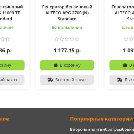
бензиновый
Генератор бензиновый
Генератор
 11000 TE
ALTECO APG 2700 (N)
ALTECO A
andard
Standard
St
аличии
Есть в наличии
Есть 
86 р.
1 177.15 р.
1 09
рзину
В корзину
В 
ый заказ
Быстрый заказ
Быс
ное
Популярные категории
Виброплиты и вибротрамбовки