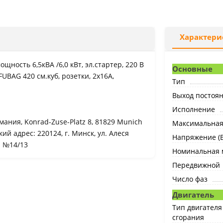
Характери
ощность 6,5кВА /6,0 кВт, эл.стартер, 220 В
Основные
, FUBAG 420 см.куб, розетки, 2х16А,
Тип
Выход постоян
Исполнение
мания, Konrad-Zuse-Platz 8, 81829 Munich
Максимальная 
й адрес: 220124, г. Минск, ул. Алеся
Напряжение (В
а №14/13
Номинальная м
Передвижной
Число фаз
Двигатель
Тип двигателя
сгорания