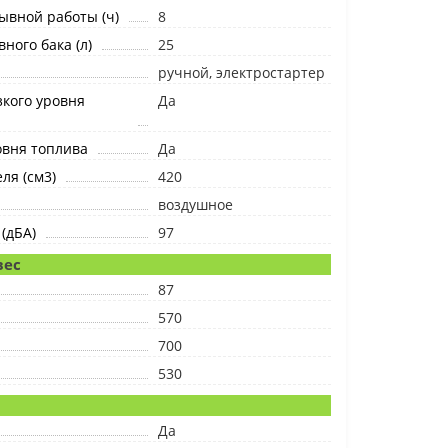
ывной работы (ч)
8
ного бака (л)
25
ручной, электростартер
кого уровня
Да
овня топлива
Да
ля (см3)
420
воздушное
(дБА)
97
вес
87
570
700
530
Да