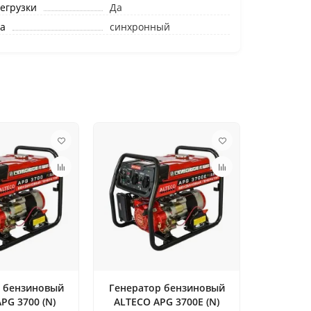
егрузки
Да
а
синхронный
 бензиновый
Генератор бензиновый
PG 3700 (N)
ALTECO APG 3700E (N)