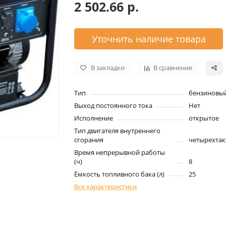
2 502.66 р.
Уточнить наличие товара
В закладки
В сравнение
Тип
бензиновы
Выход постоянного тока
Нет
Исполнение
открытое
Тип двигателя внутреннего
сгорания
четырехта
Время непрерывной работы
(ч)
8
Ёмкость топливного бака (л)
25
Все характеристики