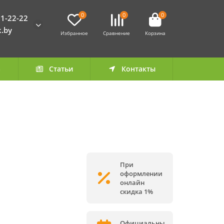
0
0
0
1-22-22
k.by
Избранное
Сравнение
Корзина
а
Статьи
Контакты
При
оформлении
онлайн
скидка 1%
Официальны