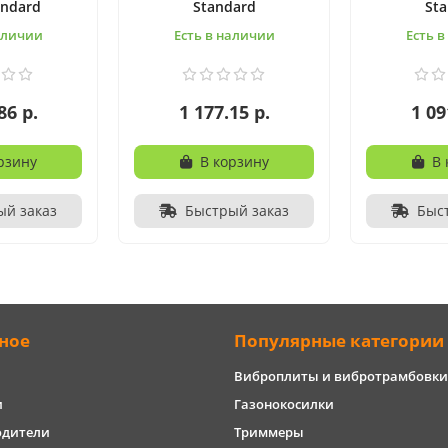
andard
Standard
St
аличии
Есть в наличии
Есть 
86 р.
1 177.15 р.
1 09
рзину
В корзину
В 
ый заказ
Быстрый заказ
Быс
ное
Популярные категории
Виброплиты и вибротрамбовки
и
Газонокосилки
одители
Триммеры