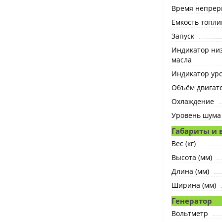
Время непрер
Ёмкость топлив
Запуск
Индикатор низ
масла
Индикатор ур
Объём двигате
Охлаждение
Уровень шума 
Габариты и 
Вес (кг)
Высота (мм)
Длина (мм)
Ширина (мм)
Генератор
Вольтметр