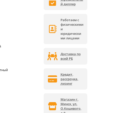
й диллер
Работаем с
физическими
и
юридически
ми лицами
й
Доставка по
всей РБ
ктный
Кредит,
рассрочка,
лизинг
Магазин г.
Минск, ул.
О.Кошевого,