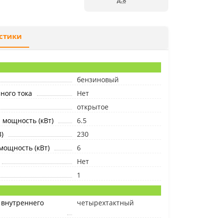
д.8
стики
бензиновый
ного тока
Нет
открытое
мощность (кВт)
6.5
)
230
ощность (кВт)
6
Нет
1
 внутреннего
четырехтактный