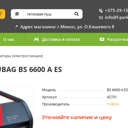
+375-29-15
Г
info@f-par
📍
Адрес магазина: г.Минск, ул. О.Кошевого 8
О нас
Доставка и оплата
Рассрочк
аторы (электростанции)
BAG BS 6600 A ES
Модель
BS 6600 A ES
Артикул
42731
Производитель
FUBAG
Уточняйте наличие и цену