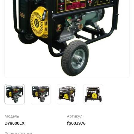
Модель
Артикул
DY8000LX
fp003976
Производитель