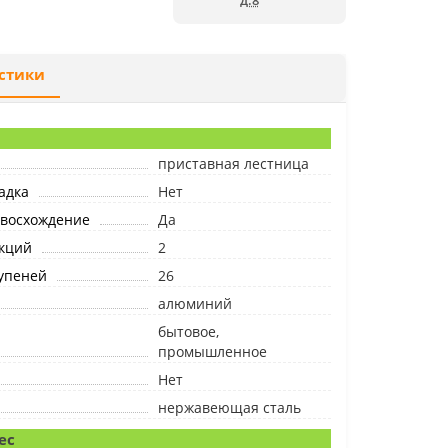
д.8
стики
приставная лестница
адка
Нет
 восхождение
Да
екций
2
упеней
26
алюминий
бытовое,
промышленное
Нет
нержавеющая сталь
ес