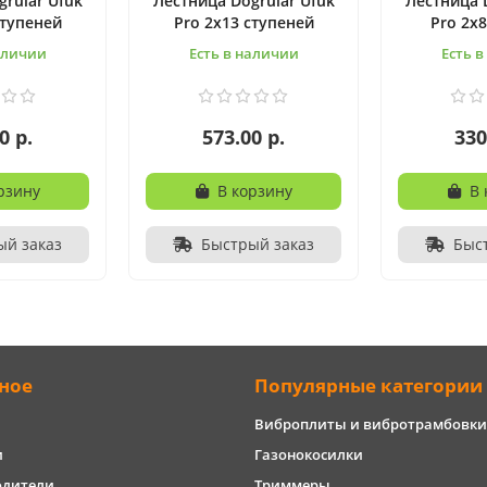
rular Ufuk
Лестница Dogrular Ufuk
Лестница 
ступеней
Pro 2x13 ступеней
Pro 2x
аличии
Есть в наличии
Есть 
0 р.
573.00 р.
330
рзину
В корзину
В 
ый заказ
Быстрый заказ
Быс
ное
Популярные категории
Виброплиты и вибротрамбовки
и
Газонокосилки
одители
Триммеры