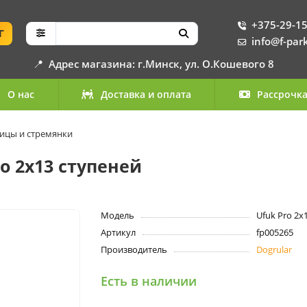
+375-29-15
Г
info@f-par
📍
Адрес магазина: г.Минск, ул. О.Кошевого 8
О нас
Доставка и оплата
Рассрочк
ицы и стремянки
o 2x13 ступеней
Модель
Ufuk Pro 2x
Артикул
fp005265
Производитель
Dogrular
Есть в наличии