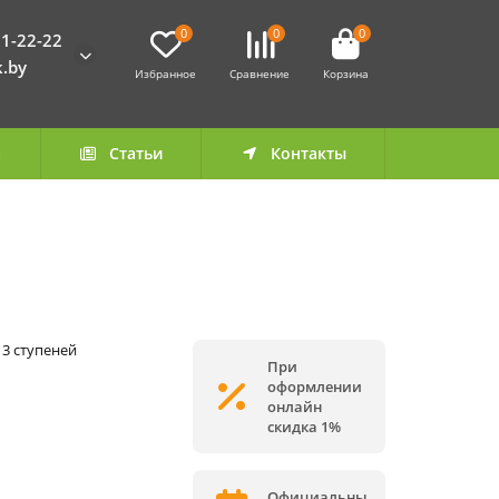
0
0
0
1-22-22
k.by
Избранное
Сравнение
Корзина
а
Статьи
Контакты
13 ступеней
При
оформлении
онлайн
скидка 1%
Официальны