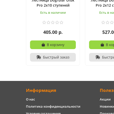
Лестница Dogrular Ufuk
Лестница Dog
Pro 2x10 ступеней
Pro 2x12 
Есть в наличии
Есть в н
405.00 р.
527.0
В корзину
В ко
Быстрый заказ
Быстр
Информация
Полез
О нас
Акции
Политика конфиденциальности
Новинк
Условия соглашения
Произв