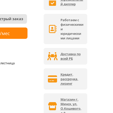
й диллер
стрый заказ
Работаем с
физическими
и
р/мес
юридически
ми лицами
Доставка по
всей РБ
 лестница
Кредит,
рассрочка,
лизинг
Магазин г.
Минск, ул.
О.Кошевого,