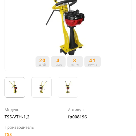
20
4
8
41
дней
часов
минут
секунд
Модель
Артикул
TSS-VTH-1,2
fp008196
Производитель
TSS