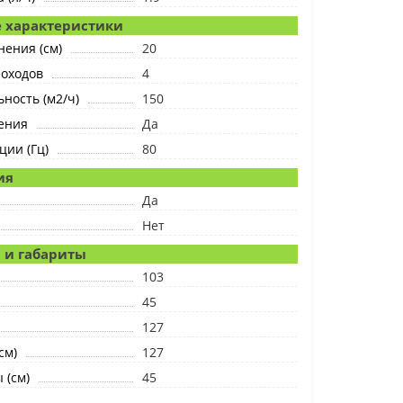
 характеристики
нения (см)
20
роходов
4
ность (м2/ч)
150
ения
Да
ции (Гц)
80
ия
Да
Нет
 и габариты
103
45
127
см)
127
 (см)
45