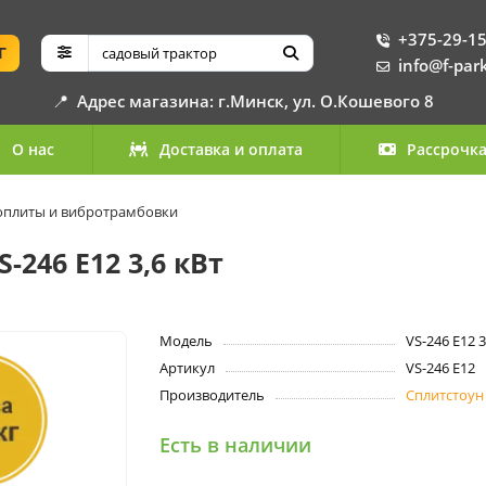
+375-29-15
Г
info@f-par
📍
Адрес магазина: г.Минск, ул. О.Кошевого 8
О нас
Доставка и оплата
Рассрочк
оплиты и вибротрамбовки
246 Е12 3,6 кВт
Модель
VS-246 Е12 3
Артикул
VS-246 Е12
Производитель
Сплитстоун
Есть в наличии