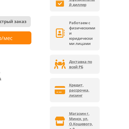
й диллер
стрый заказ
Работаем с
физическими
и
р/мес
юридически
ми лицами
Доставка по
всей РБ
а
й
Кредит,
рассрочка,
лизинг
Магазин г.
Минск, ул.
О.Кошевого,