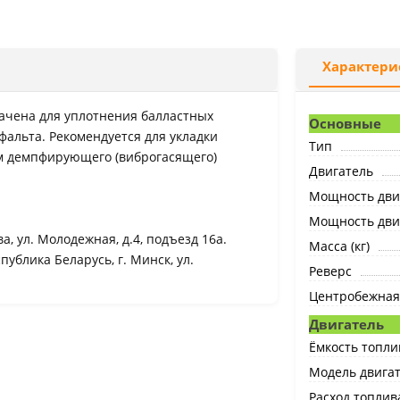
Характери
ачена для уплотнения балластных
Основные
сфальта. Рекомендуется для укладки
Тип
м демпфирующего (виброгасящего)
Двигатель
Мощность двиг
Мощность двига
а, ул. Молодежная, д.4, подъезд 16а.
Масса (кг)
ублика Беларусь, г. Минск, ул.
Реверс
Центробежная 
Двигатель
Ёмкость топлив
Модель двига
Расход топлива