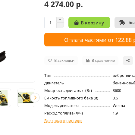
4 274.00 р.
Бы
В корзину
Оплата частями от 122.88 
В закладки
В сравнение
Тип
виброплит
Двигатель
бензиновы
Мощность двигателя (Вт)
3600
Ёмкость топливного бака (л)
3.6
Модель двигателя
Weima
Расход топлива (л/ч)
1.9
Все характеристики