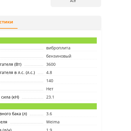
д.8
стики
виброплита
бензиновый
ателя (Вт)
3600
теля в л.с. (л.с.)
4.8
140
Нет
сила (кН)
23.1
ного бака (л)
3.6
теля
Weima
 (л/ч)
1.9