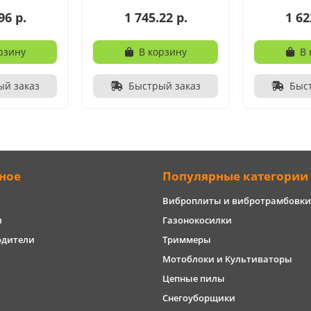
96 р.
1 745.22 р.
1 62
рзину
В корзину
В 
ый заказ
Быстрый заказ
Быс
ное
Популярные категории
Виброплиты и вибротрамбовки
и
Газонокосилки
одители
Триммеры
Мотоблоки и Культиваторы
Цепные пилы
Снегоуборщики