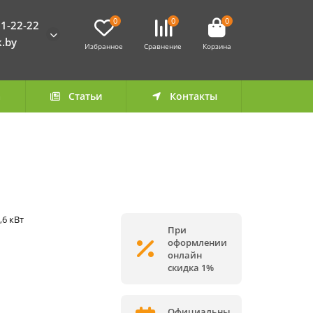
0
0
0
1-22-22
k.by
Избранное
Сравнение
Корзина
а
Статьи
Контакты
,6 кВт
При
оформлении
онлайн
скидка 1%
Официальны