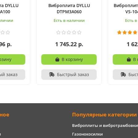
та DYLLU
Виброплита DYLLU
Виброплит
A100
DTPM3A060
VS-10
аличии
Есть в наличии
Есть 
96 р.
1 745.22 р.
1 62
рзину
В корзину
В 
ый заказ
Быстрый заказ
Быс
ное
Популярные категории
Виброплиты и вибротрамбовки
и
Газонокосилки