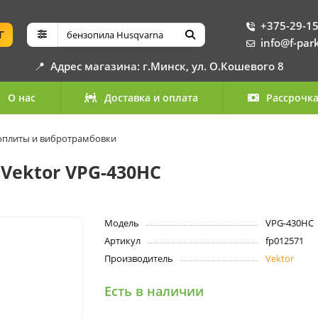
+375-29-15
Г
info@f-par
📍
Адрес магазина: г.Минск, ул. О.Кошевого 8
О нас
Доставка и оплата
Рассрочк
оплиты и вибротрамбовки
Vektor VPG-430HС
Модель
VPG-430HС
Артикул
fp012571
Производитель
Vektor
Есть в наличии