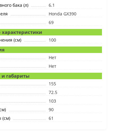
ного бака (л)
6.1
теля
Honda GX390
69
 характеристики
нения (см)
100
ия
Нет
Нет
 и габариты
155
72.5
103
см)
90
 (см)
61