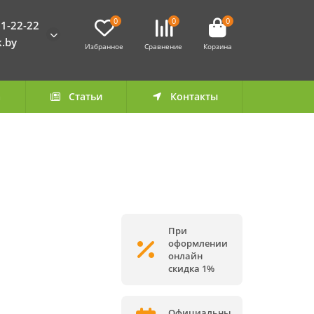
0
0
0
1-22-22
k.by
Избранное
Сравнение
Корзина
а
Статьи
Контакты
При
оформлении
онлайн
скидка 1%
Официальны