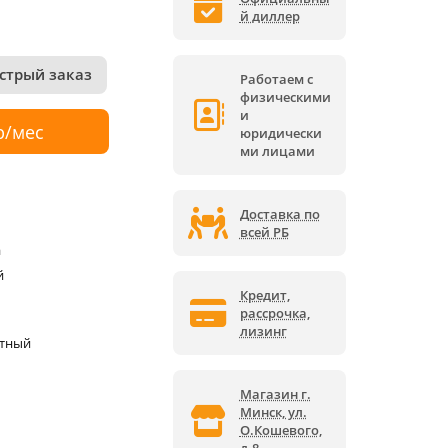
й диллер
стрый заказ
Работаем с
физическими
и
р/мес
юридически
ми лицами
Доставка по
всей РБ
а
й
Кредит,
рассрочка,
лизинг
ктный
Магазин г.
Минск, ул.
О.Кошевого,