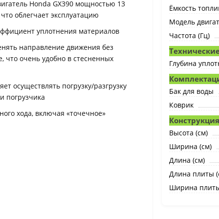
игатель Honda GХ390 мощностью 13
Ёмкость топлив
 что облегчает эксплуатацию
Модель двига
эффициент уплотнения материалов
Частота (Гц)
менять направление движения без
Технические
е, что очень удобно в стесненных
Глубина уплот
Комплектац
ет осуществлять погрузку/разгрузку
Бак для воды
и погрузчика
Коврик
ного хода, включая «точечное»
Конструкция
Высота (см)
Ширина (см)
Длина (см)
Длина плиты (
Ширина плиты