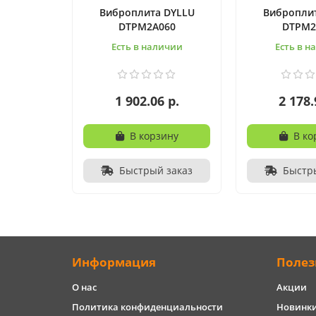
Виброплита DYLLU
Вибропли
DTPM2A060
DTPM2
Есть в наличии
Есть в н
1 902.06 р.
2 178.
В корзину
В ко
Быстрый заказ
Быстр
Информация
Полез
О нас
Акции
Политика конфиденциальности
Новинк