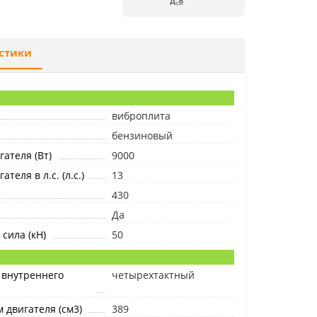
д.8
стики
виброплита
бензиновый
ателя (Вт)
9000
теля в л.с. (л.с.)
13
430
Да
сила (кН)
50
 внутреннего
четырехтактный
 двигателя (см3)
389