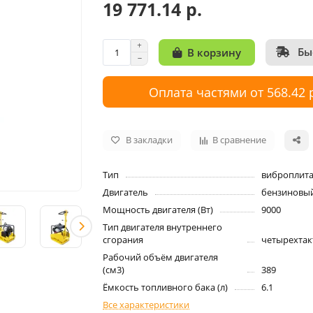
19 771.14 р.
Бы
В корзину
Оплата частями от 568.42 
В закладки
В сравнение
Тип
виброплит
Двигатель
бензиновы
Мощность двигателя (Вт)
9000
Тип двигателя внутреннего
сгорания
четырехта
Рабочий объём двигателя
(см3)
389
Ёмкость топливного бака (л)
6.1
Все характеристики