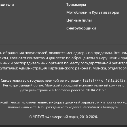
одители
Триммеры
Мотоблоки и Культиваторы
Цепные пилы
Снегоуборщики
обращения покупателей, являются менеджеры по продажам. Все ном
акты, являются контактами для связи по обращениям о нарушении пра
ьных и распорядительных органов по месту государственной регист
ателей: Администрация Партизанского района г. Минска, отдел торговл
Свидетельство о государственной регистрации 192181777 от 18.12.2013 г.
Регистрирующий орган: Минский городской исполнительный комитет.
Дата регистрации в Торговом реестре: 16.04.2015 г.
-сайт носит исключительно информационный характер и ни при каких ус
положениями ст. 405 Гражданского кодекса Республики Беларусь.
© ЧПТУП «Фермерский парк», 2010-2026.