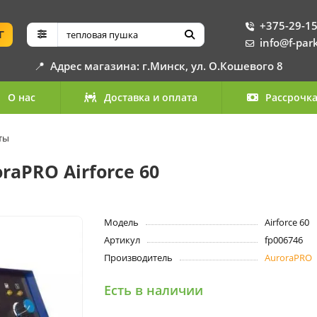
+375-29-15
Г
info@f-par
📍
Адрес магазина: г.Минск, ул. О.Кошевого 8
О нас
Доставка и оплата
Рассрочк
ты
aPRO Airforce 60
Модель
Airforce 60
Артикул
fp006746
Производитель
AuroraPRO
Есть в наличии