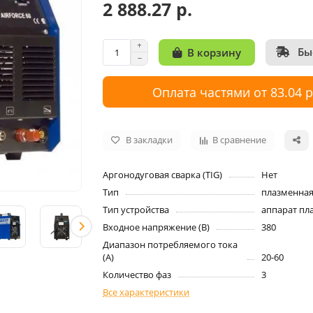
2 888.27 р.
Бы
В корзину
Оплата частями от 83.04 
В закладки
В сравнение
Аргонодуговая сварка (TIG)
Нет
Тип
плазменная
Тип устройства
аппарат пл
Входное напряжение (B)
380
Диапазон потребляемого тока
(А)
20-60
Количество фаз
3
Все характеристики