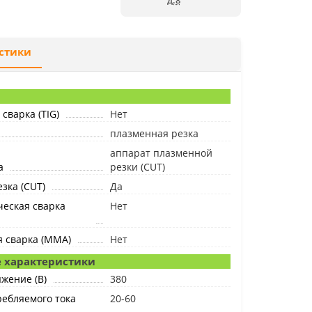
д.8
стики
сварка (TIG)
Нет
плазменная резка
аппарат плазменной
а
резки (CUT)
зка (CUT)
Да
еская сварка
Нет
я сварка (MMA)
Нет
 характеристики
жение (B)
380
ебляемого тока
20-60