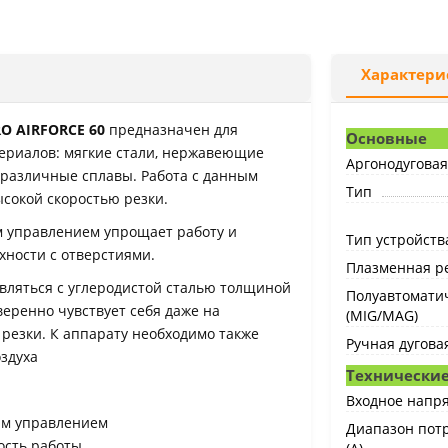
Характери
O AIRFORCE 60
предназначен для
Основные
ериалов: мягкие стали, нержавеющие
Аргонодуговая 
 различные сплавы. Работа с данным
Тип
сокой скоростью резки.
м управлением упрощает работу и
Тип устройств
хности с отверстиями.
Плазменная ре
вляться с углеродистой сталью толщиной
Полуавтоматич
веренно чувствует себя даже на
(MIG/MAG)
 резки. К аппарату необходимо также
Ручная дугова
здуха
Технические
Входное напря
ным управлением
Диапазон потр
ость работы