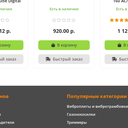
lse Digital
160 AC
аличии
Есть в наличии
Есть 
12 р.
920.00 р.
1 12
рзину
В корзину
В 
ый заказ
Быстрый заказ
Быс
ное
Популярные категории
Виброплиты и вибротрамбовки
и
Газонокосилки
одители
Триммеры