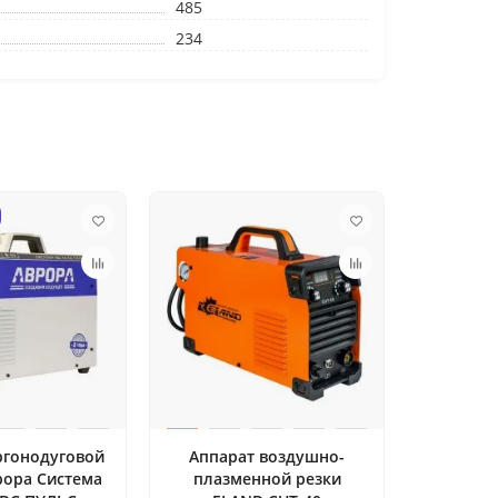
485
234
ргонодуговой
Аппарат воздушно-
рора Система
плазменной резки