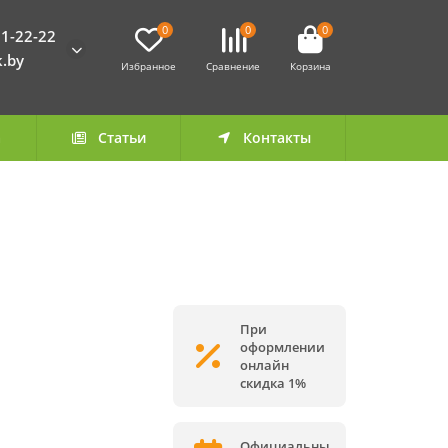
0
0
0
1-22-22
k.by
Избранное
Сравнение
Корзина
а
Статьи
Контакты
При
оформлении
онлайн
скидка 1%
Официальны