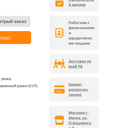
й диллер
стрый заказ
Работаем с
физическими
и
р/мес
юридически
ми лицами
Доставка по
всей РБ
 резка
Кредит,
азменной резки (CUT)
рассрочка,
лизинг
Магазин г.
Минск, ул.
О.Кошевого,