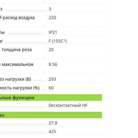
з
3
 расход воздуха
220
ты
IP21
и
F (155C°)
 толщина реза
20
 максимальном
8.56
з нагрузки (В)
293
ость нагрузки (%)
60
ьные функции
бесконтактный HF
ес
27.8
425