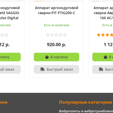
онодуговой
Аппарат аргонодуговой
Аппарат а
eld SAGGIO
сварки PIT PTIG200-C
сварки Ав
lse Digital
160 AC
аличии
Есть в наличии
Есть 
12 р.
920.00 р.
1 12
рзину
В корзину
В 
ый заказ
Быстрый заказ
Быс
ное
Популярные категории
Виброплиты и вибротрамбовки