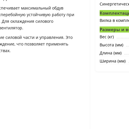
Синергетичес
спечивает максимальный обдув
Комплектац
сперебойную устойчивую работу при
Вилка в компл
. Для охлаждения силового
вентилятор.
Размеры и в
Вес (кг)
е силовой части и управления. Это
ждение, что позволяет применять
Высота (мм)
твах.
Длина (мм)
Ширина (мм)