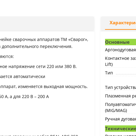
Характери
нейке сварочных аппаратов ТМ «Сварог»,
Основные
з дополнительного переключения.
Аргонодуговая 
яются:
Контактное за
Lift)
ное напряжение сети 220 или 380 В.
Тип
вается автоматически
 аппарат, изменяется выходная мощность.
Тип устройств
Плазменная ре
 А, а для 220 В – 200 А
Полуавтоматич
(MIG/MAG)
Ручная дугова
Технические