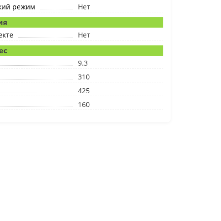
кий режим
Нет
ия
екте
Нет
ес
9.3
310
425
160