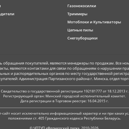
и
Газонокосилки
одители
Триммеры
Мотоблоки и Культиваторы
Цепные пилы
Снегоуборщики
обращения покупателей, являются менеджеры по продажам. Все ном
акты, являются контактами для связи по обращениям о нарушении пра
ьных и распорядительных органов по месту государственной регист
ателей: Администрация Партизанского района г. Минска, отдел торговл
Свидетельство о государственной регистрации 192181777 от 18.12.2013 г.
Регистрирующий орган: Минский городской исполнительный комитет.
Дата регистрации в Торговом реестре: 16.04.2015 г.
-сайт носит исключительно информационный характер и ни при каких ус
положениями ст. 405 Гражданского кодекса Республики Беларусь.
© ЧПТУП «Фермерский парк», 2010-2026.