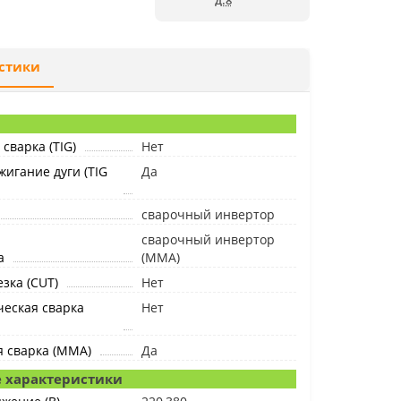
д.8
стики
сварка (TIG)
Нет
жигание дуги (TIG
Да
сварочный инвертор
сварочный инвертор
а
(MMA)
зка (CUT)
Нет
еская сварка
Нет
я сварка (MMA)
Да
 характеристики