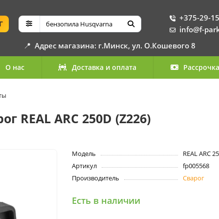
+375-29-15
Г
info@f-par
📍
Адрес магазина: г.Минск, ул. О.Кошевого 8
О нас
Доставка и оплата
Рассрочк
ты
г REAL ARC 250D (Z226)
Модель
REAL ARC 25
Артикул
fp005568
Производитель
Сварог
Есть в наличии