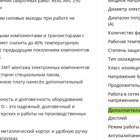
Входное напря
лнения сварочных работ REAL ARC 250
и
Диаметр элект
Диапазон потр
 мм силовые выходы при работе не
(А)
Количество фа
ыми компонентами и транзисторами с
Рабочая темпе
яет снизить до 40% температурную
ю с предыдущим поколением компонентов
Степень защи
.
Тип охлажден
 SMT монтажа электронных компонентов
Класс изоляци
 сторон специальным лаком,
Напряжение бе
хнюю плату нанесён дополнительный
Продолжительн
Работа в сетя
ность и долговечность оборудования.
напряжением
 D – это надежный, долговечный и
Дополнител
ерских и работы на производственных
Дисплей
Режим работы
металлический корпус и удобную ручку
Антизалипани
агрузках