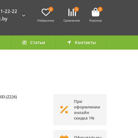
0
0
0
1-22-22
k.by
Избранное
Сравнение
Корзина
а
Статьи
Контакты
0D (Z226)
При
оформлении
онлайн
скидка 1%
Официальны