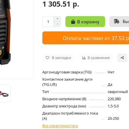
1 305.51 р.
Бы
В корзину
Оплата частями от 37.53 
В закладки
В сравнение
Аргонодуговая сварка (TIG)
Нет
Контактное зажигание дуги
(TIG Lift)
Да
Тип
сварочный 
Входное напряжение (B)
220,380
Диаметр электрода (мм)
1,5-5,0
Диапазон потребляемого тока
(А)
20-250
Все характеристики