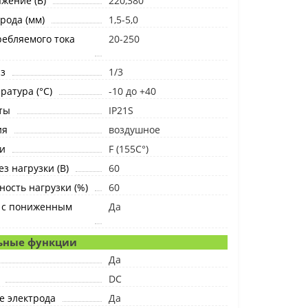
жение (B)
220,380
рода (мм)
1,5-5,0
ебляемого тока
20-250
з
1/3
ратура (°C)
-10 до +40
ты
IP21S
ия
воздушное
и
F (155C°)
з нагрузки (В)
60
ость нагрузки (%)
60
х с пониженным
Да
ьные функции
Да
DC
е электрода
Да