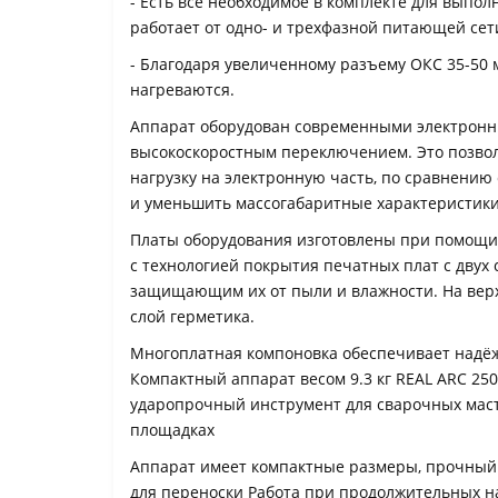
- Есть все необходимое в комплекте для выпо
работает от одно- и трехфазной питающей сет
- Благодаря увеличенному разъему ОКС 35-50
нагреваются.
Аппарат оборудован современными электронн
высокоскоростным переключением. Это позвол
нагрузку на электронную часть, по сравнени
и уменьшить массогабаритные характеристики
Платы оборудования изготовлены при помощи
с технологией покрытия печатных плат с двух
защищающим их от пыли и влажности. На вер
слой герметика.
Многоплатная компоновка обеспечивает надёж
Компактный аппарат весом 9.3 кг REAL ARC 250
ударопрочный инструмент для сварочных маст
площадках
Аппарат имеет компактные размеры, прочный 
для переноски Работа при продолжительных н