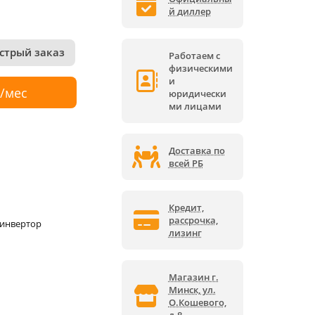
й диллер
стрый заказ
Работаем с
физическими
и
р/мес
юридически
ми лицами
Доставка по
всей РБ
Кредит,
рассрочка,
инвертор
лизинг
Магазин г.
Минск, ул.
О.Кошевого,