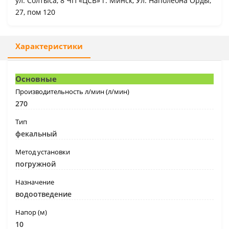
ул. Солтыса, 8 ЧП «ЦСВ» г. Минск, Ул. Наполеона Орды,
27, пом 120
Характеристики
Основные
Производительность л/мин (л/мин)
270
Тип
фекальный
Метод установки
погружной
Назначение
водоотведение
Напор (м)
10