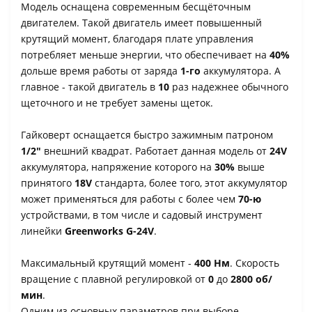
Модель оснащена современным бесщёточным
двигателем. Такой двигатель имеет повышенный
крутящий момент, благодаря плате управления
потребляет меньше энергии, что обеспечивает на
40%
дольше время работы от заряда
1-го
аккумулятора. А
главное - такой двигатель в
10
раз надежнее обычного
щеточного и не требует замены щеток.
Гайковерт оснащается быстро зажимным патроном
1/2"
внешний квадрат. Работает данная модель от
24V
аккумулятора, напряжение которого на
30%
выше
принятого
18V
стандарта, более того, этот аккумулятор
может применяться для работы с более чем
70-ю
устройствами, в том числе и садовый инструмент
линейки
Greenworks G-24V
.
Максимальный крутящий момент -
400 Нм
. Скорость
вращение с плавной регулировкой от
0
до
2800 об/
мин
.
Одним из основных параметров при выборе