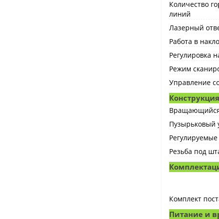
Количество г
линий
Лазерный отв
Работа в нак
Регулировка н
Режим сканир
Управление с
Конструкци
Вращающийся
Пузырьковый 
Регулируемые
Резьба под шт
Комплектац
Комплект пост
Питание и в