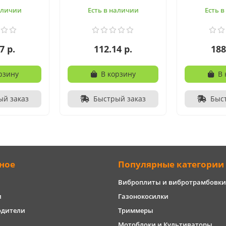
аличии
Есть в наличии
Есть 
7 р.
112.14 р.
188
рзину
В корзину
В 
ый заказ
Быстрый заказ
Быс
ное
Популярные категории
Виброплиты и вибротрамбовки
и
Газонокосилки
одители
Триммеры
Мотоблоки и Культиваторы