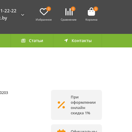
0
0
0
1-22-22
k.by
Избранное
Сравнение
Корзина
а
Статьи
Контакты
-0203
При
оформлении
онлайн
скидка 1%
Официальны