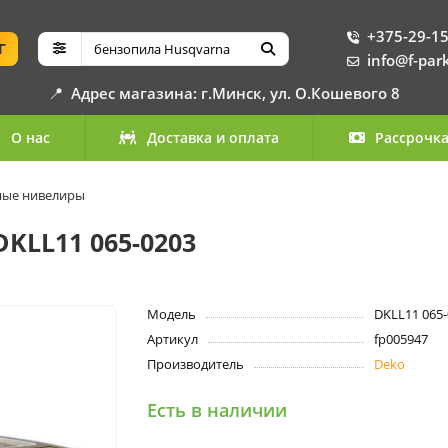
+375-29-15
Г
info@f-par
📍
Адрес магазина: г.Минск, ул. О.Кошевого 8
О нас
Доставка и оплата
Рассрочк
ные нивелиры
KLL11 065-0203
Модель
DKLL11 065
Артикул
fp005947
Производитель
Deko
Есть в наличии