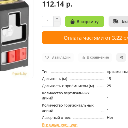
112.14 р.
Бы
В корзину
Оплата частями от 3.22 р
В закладки
В сравнение
Тип
призменны
Дальность (м)
15
Дальность с приёмником (м)
25
Количество вертикальных
линий
1
Количество горизонтальных
линий
1
Лазерный отвес
Нет
Все характеристики