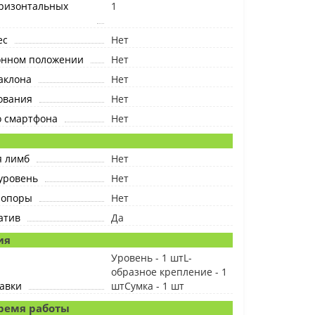
оризонтальных
1
ес
Нет
лонном положении
Нет
аклона
Нет
ования
Нет
о смартфона
Нет
я
 лимб
Нет
уровень
Нет
 опоры
Нет
атив
Да
ия
Уровень - 1 штL-
образное крепление - 1
авки
штСумка - 1 шт
ремя работы