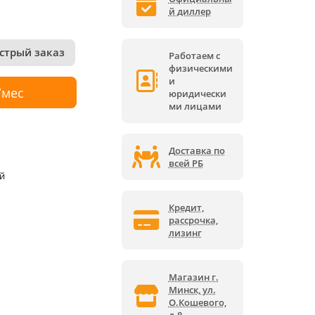
й диллер
стрый заказ
Работаем с
физическими
и
/мес
юридически
ми лицами
Доставка по
всей РБ
й
Кредит,
рассрочка,
лизинг
Магазин г.
Минск, ул.
О.Кошевого,