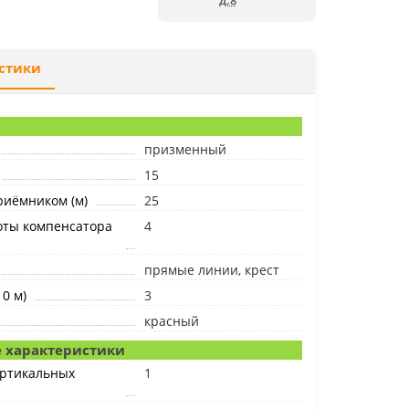
д.8
стики
призменный
15
риёмником (м)
25
оты компенсатора
4
прямые линии, крест
0 м)
3
красный
 характеристики
ертикальных
1