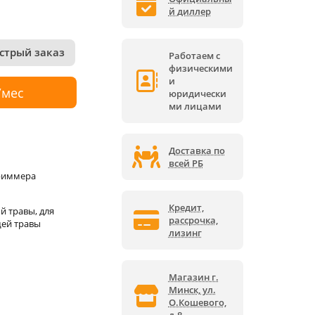
й диллер
стрый заказ
Работаем с
физическими
и
/мес
юридически
ми лицами
Доставка по
всей РБ
триммера
Кредит,
й травы, для
рассрочка,
ей травы
лизинг
Магазин г.
Минск, ул.
О.Кошевого,