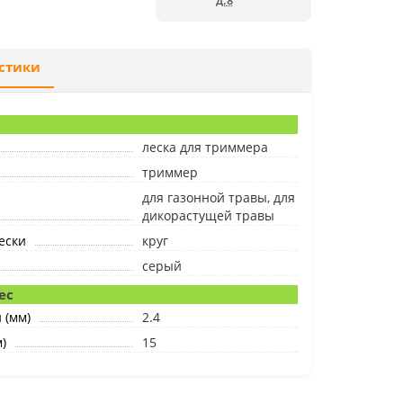
д.8
стики
леска для триммера
триммер
для газонной травы, для
дикорастущей травы
ески
круг
серый
ес
 (мм)
2.4
)
15