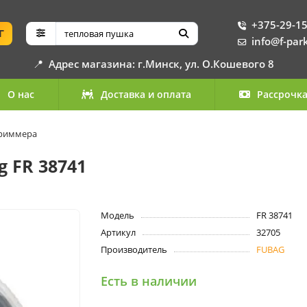
+375-29-15
Г
info@f-par
📍
Адрес магазина: г.Минск, ул. О.Кошевого 8
О нас
Доставка и оплата
Рассрочк
триммера
 FR 38741
Модель
FR 38741
Артикул
32705
Производитель
FUBAG
Есть в наличии