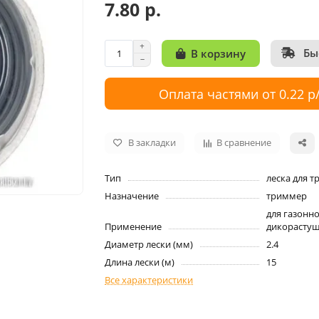
7.80 р.
Бы
В корзину
Оплата частями от 0.22 р
В закладки
В сравнение
Тип
леска для 
Назначение
триммер
для газонно
Применение
дикорастущ
Диаметр лески (мм)
2.4
Длина лески (м)
15
Все характеристики