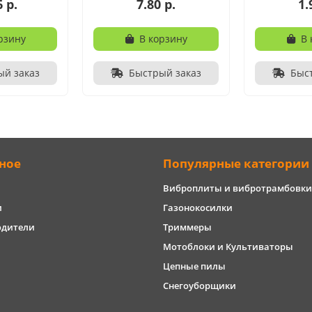
6 р.
7.80 р.
1.
рзину
В корзину
В 
ый заказ
Быстрый заказ
Быс
ное
Популярные категории
Виброплиты и вибротрамбовки
и
Газонокосилки
одители
Триммеры
Мотоблоки и Культиваторы
Цепные пилы
Снегоуборщики