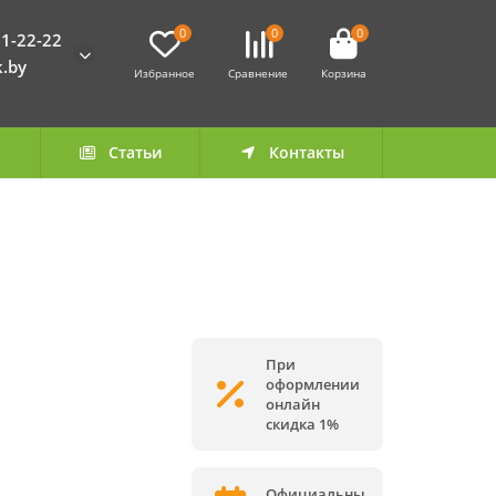
0
0
0
1-22-22
k.by
Избранное
Сравнение
Корзина
а
Статьи
Контакты
При
оформлении
онлайн
скидка 1%
Официальны