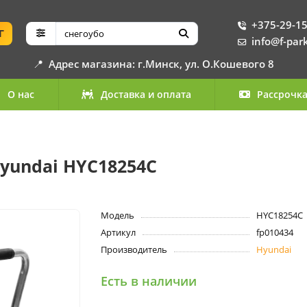
+375-29-15
Г
info@f-par
📍
Адрес магазина: г.Минск, ул. О.Кошевого 8
О нас
Доставка и оплата
Рассрочк
yundai HYC18254C
Модель
HYC18254C
Артикул
fp010434
Производитель
Hyundai
Есть в наличии