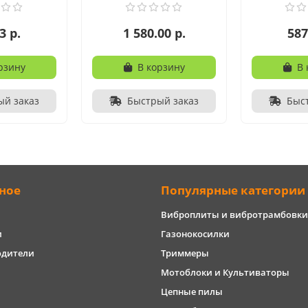
3 р.
1 580.00 р.
587
рзину
В корзину
В 
ый заказ
Быстрый заказ
Быс
ное
Популярные категории
Виброплиты и вибротрамбовки
и
Газонокосилки
одители
Триммеры
Мотоблоки и Культиваторы
Цепные пилы