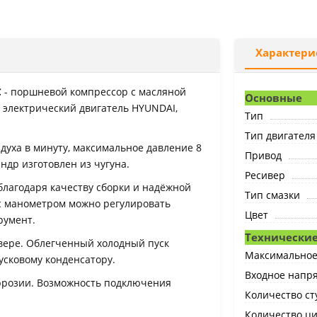
Характери
C
- поршневой компрессор с масляной
Основные
 электрический двигатель HYUNDAI,
Тип
Тип двигателя
духа в минуту, максимальное давление 8
Привод
ндр изготовлен из чугуна.
Ресивер
благодаря качеству сборки и надёжной
Тип смазки
с манометром можно регулировать
Цвет
румент.
Технические
вере. Облегченный холодный пуск
Максимальное 
усковому конденсатору.
Входное напря
оррозии. Возможность подключения
Количество с
Количество ц