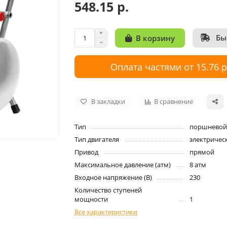
548.15 р.
Бы
В корзину
Оплата частями от 15.76 
В закладки
В сравнение
Тип
поршневой
Тип двигателя
электричес
Привод
прямой
Максимальное давление (атм)
8 атм
Входное напряжение (В)
230
Количество ступеней
мощности
1
Все характеристики