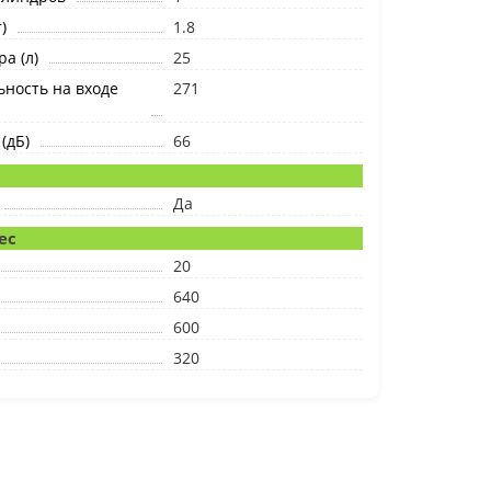
)
1.8
а (л)
25
ность на входе
271
(дБ)
66
я
Да
ес
20
640
600
320