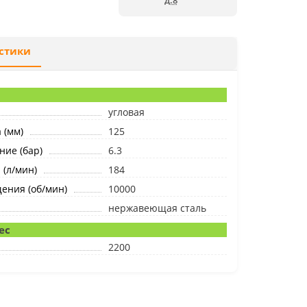
д.8
стики
угловая
 (мм)
125
ние (бар)
6.3
 (л/мин)
184
ения (об/мин)
10000
нержавеющая сталь
ес
2200