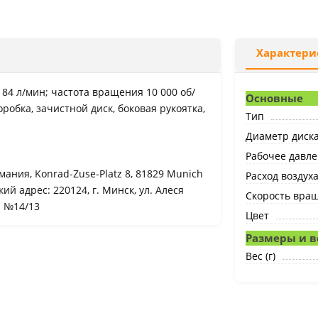
Характери
 184 л/мин; частота вращения 10 000 об/
Основные
робка, зачистной диск, боковая рукоятка,
Тип
Диаметр диска
Рабочее давле
мания, Konrad-Zuse-Platz 8, 81829 Munich
Расход воздуха
й адрес: 220124, г. Минск, ул. Алеся
Скорость вращ
а №14/13
Цвет
Размеры и в
Вес (г)