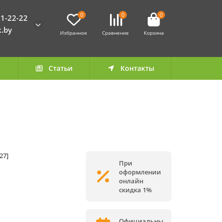
0
0
0
1-22-22
k.by
Избранное
Сравнение
Корзина
а
Статьи
Контакты
27]
При
оформлении
онлайн
скидка 1%
Официальны