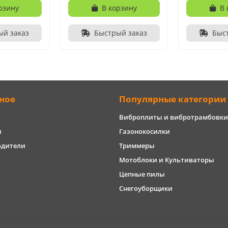
рзину
В корзину
В 
ый заказ
Быстрый заказ
Быс
ное
Популярные категории
Виброплиты и вибротрамбовки
и
Газонокосилки
одители
Триммеры
Мотоблоки и Культиваторы
Цепные пилы
Снегоуборщики