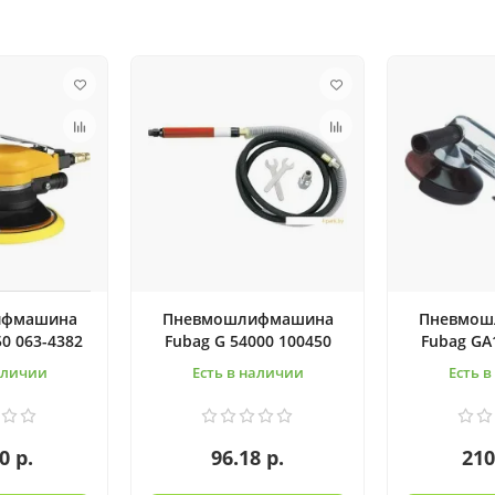
ифмашина
Пневмошлифмашина
Пневмош
0 063-4382
Fubag G 54000 100450
Fubag GA
аличии
Есть в наличии
Есть 
0 р.
96.18 р.
210