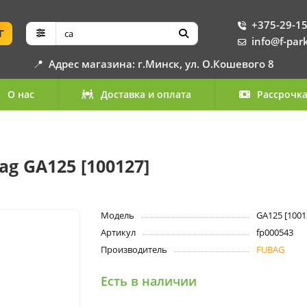
+375-29-15
Г
info@f-par
📍
Адрес магазина: г.Минск, ул. О.Кошевого 8
О нас
Доставка и оплата
Рассрочк
 GA125 [100127]
Модель
GA125 [1001
Артикул
fp000543
Производитель
FUBAG
Есть в наличии