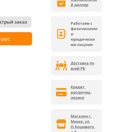
й диллер
стрый заказ
Работаем с
физическими
и
/мес
юридически
ми лицами
Доставка по
всей РБ
Кредит,
рассрочка,
лизинг
Магазин г.
Минск, ул.
О.Кошевого,