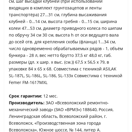
см, шаг высадки клубней (при использовании
входящих в комплект грунтозацепов и ленты
транспортёра) 27...31 см, глубина высаживания
клубней - 0...14 см, высота гребня - 0...15 см, ширина
колеи 47...53 см, диаметр приводного колеса по шипам
по обручу 34 см 30 см, высота h от оси ведущего вала
до осей отв. для крепления скобы (фланца) 1...34 см,
число одновременно обрабатываемых рядов - 1, объём
бункера - 28 л, вес нетто брутто 37,5 кг 48,0 кг, габ.
размеры (дл. х шир. х выс. (см.)) 67,5 х 56,5 х 79, в
упаковке 84 х 65 х 68. Совместима с техникой ASILAK
SL-187L, SL-186L, SL-186, SL-133x Совместима с техникой
Femer FM-1617MXL
Срок гарантии:
12 мес.
Производитель:
ЗАО «Всеволожский ремонтно-
механический завод» (ЗАО «ВРМЗ») 188640, Россия,
Ленинградская область, Всеволожский район, г.
Всеволожск, «Производственная зона города
Всеволожска», Южное шоссе, № 144, литер А.