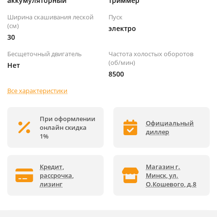
аккумуляторный
триммер
Ширина скашивания леской
Пуск
(см)
электро
30
Бесщеточный двигатель
Частота холостых оборотов
(об/мин)
Нет
8500
Все характеристики
При оформлении
Официальный
онлайн скидка
диллер
1%
Кредит,
Магазин г.
рассрочка,
Минск, ул.
лизинг
О.Кошевого, д.8