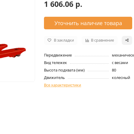
1 606.06 р.
Уточнить наличие товара
В закладки
В сравнение
Передвижение
механичес
Вид тележек
c весами
Высота подхвата (мм)
80
Движитель
колесный
Все характеристики