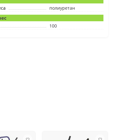
я
еса
полиуретан
вес
100