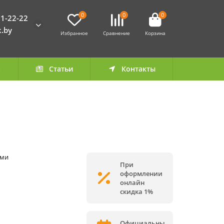
0
0
0
1-22-22
k.by
Избранное
Сравнение
Корзина
а
Статьи
Контакты
ами
При
оформлении
онлайн
скидка 1%
Официальны