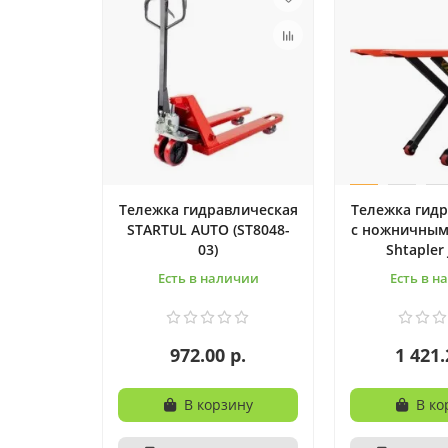
Тележка гидравлическая
Тележка гид
STARTUL AUTO (ST8048-
с ножничны
03)
Shtapler 
Есть в наличии
Есть в н
972.00 р.
1 421.
В корзину
В ко