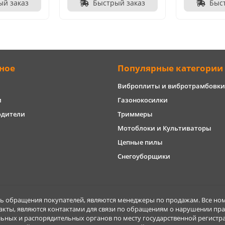
ый заказ
Быстрый заказ
Быс
ное
Популярные категории
Виброплиты и вибротрамбовки
и
Газонокосилки
одители
Триммеры
Мотоблоки и Культиваторы
Цепные пилы
Снегоуборщики
обращения покупателей, являются менеджеры по продажам. Все ном
акты, являются контактами для связи по обращениям о нарушении пра
ьных и распорядительных органов по месту государственной регист