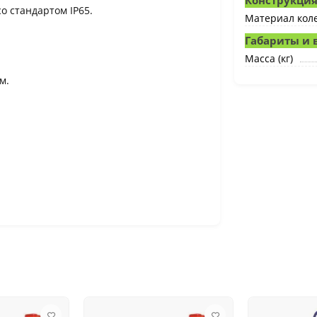
Конструкци
о стандартом IP65.
Материал кол
Габариты и 
Масса (кг)
м.
я