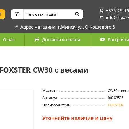
+375-29-15
Г
info@f-par
📍
Адрес магазина: г.Минск, ул. О.Кошевого 8
О нас
Доставка и оплата
Рассрочк
FOXSTER CW30 с весами
Модель
CW30 с вес
Артикул
fp012525
Производитель
FOXSTER
Уточняйте наличие и цену