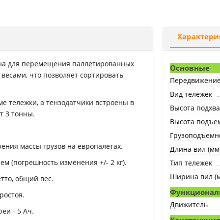
Характери
а для перемещения паллетированных
Основные
 весами, что позволяет сортировать
Передвижени
Вид тележек
ме тележки, а тензодатчики встроены в
Высота подхва
т 3 тонны.
Высота подъем
Грузоподъемно
ения массы грузов на европалетах.
Длина вил (мм
м (погрешность изменения +/- 2 кг).
Тип тележек
Ширина вил (
етто, общий вес.
Функционал
ростоя.
Движитель
еи - 5 Ач.