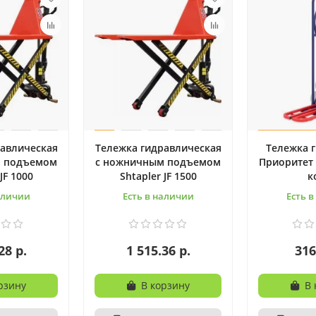
равлическая
Тележка гидравлическая
Тележка 
м подъемом
с ножничным подъемом
Приоритет 
JF 1000
Shtapler JF 1500
к
аличии
Есть в наличии
Есть 
28 р.
1 515.36 р.
316
рзину
В корзину
В 