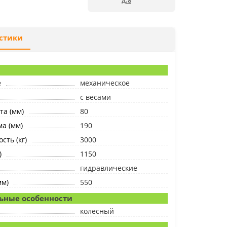
д.8
стики
е
механическое
c весами
та (мм)
80
а (мм)
190
сть (кг)
3000
)
1150
гидравлические
мм)
550
ьные особенности
колесный