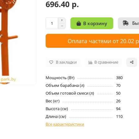
696.40 р.
Бы
В корзину
Оплата частями от 20.02 
В закладки
В сравнение
Мощность (Вт)
380
Объем барабана (л)
70
Объем готовой смеси (л)
50
Вес (кг)
26
Высота (см)
94
Длина (см)
110
Все характеристики