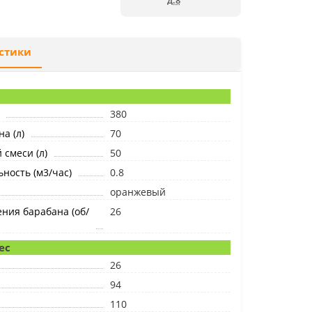
д.8
стики
380
а (л)
70
 смеси (л)
50
ность (м3/час)
0.8
оранжевый
ния барабана (об/
26
ес
26
94
110