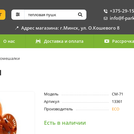
+375-29-15
Г
info@f-par
📍
Адрес магазина: г.Минск, ул. О.Кошевого 8
О нас
Доставка и оплата
Рассрочк
номешалки
1
Модель
CM-71
Артикул
13361
Производитель
ECO
Есть в наличии