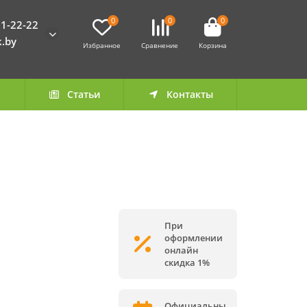
0
0
0
1-22-22
k.by
Избранное
Сравнение
Корзина
а
Статьи
Контакты
При
оформлении
онлайн
скидка 1%
Официальны