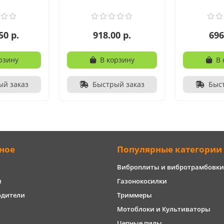
50 р.
918.00 р.
696
рзину
В корзину
В 
ый заказ
Быстрый заказ
Быс
ное
Популярные категории
Виброплиты и вибротрамбовки
и
Газонокосилки
одители
Триммеры
Мотоблоки и Культиваторы
Цепные пилы