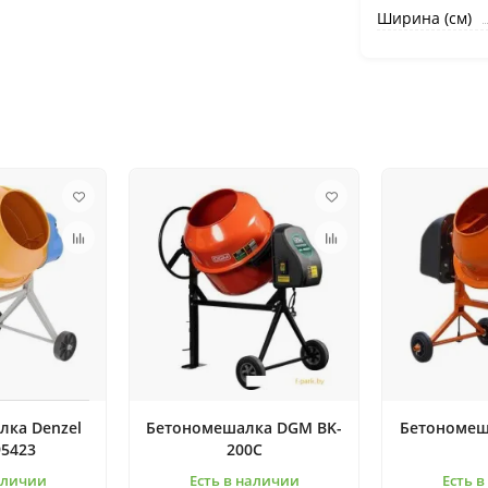
Ширина (см)
лка Denzel
Бетономешалка DGM BK-
Бетономеш
95423
200C
аличии
Есть в наличии
Есть 