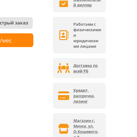
й диллер
стрый заказ
Работаем с
физическими
и
р/мес
юридически
ми лицами
Доставка по
всей РБ
Кредит,
рассрочка,
лизинг
Магазин г.
Минск, ул.
О.Кошевого,