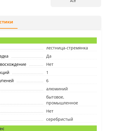
д.8
стики
лестница-стремянка
адка
Да
 восхождение
Нет
екций
1
упеней
6
алюминий
бытовое,
промышленное
Нет
серебристый
ес