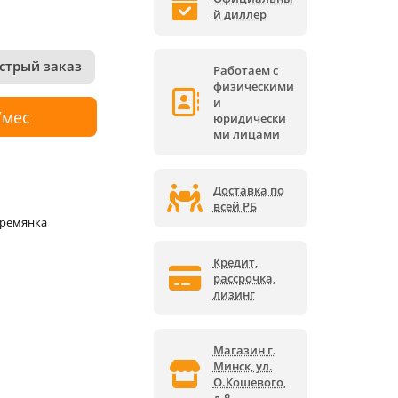
й диллер
стрый заказ
Работаем с
физическими
и
/мес
юридически
ми лицами
Доставка по
всей РБ
тремянка
Кредит,
рассрочка,
лизинг
Магазин г.
Минск, ул.
О.Кошевого,