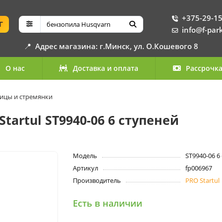
+375-29-15
Г
info@f-par
📍
Адрес магазина: г.Минск, ул. О.Кошевого 8
О нас
Доставка и оплата
Рассрочк
ицы и стремянки
tartul ST9940-06 6 ступеней
Модель
ST9940-06 6
Артикул
fp006967
Производитель
PRO Startul
Есть в наличии