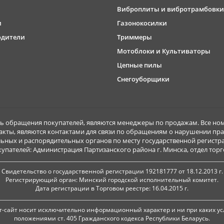
Виброплиты и вибротрамбовки
и
Газонокосилки
одители
Триммеры
Мотоблоки и Культиваторы
Цепные пилы
Снегоуборщики
обращения покупателей, являются менеджеры по продажам. Все ном
акты, являются контактами для связи по обращениям о нарушении пра
ьных и распорядительных органов по месту государственной регист
ателей: Администрация Партизанского района г. Минска, отдел торговл
Свидетельство о государственной регистрации 192181777 от 18.12.2013 г.
Регистрирующий орган: Минский городской исполнительный комитет.
Дата регистрации в Торговом реестре: 16.04.2015 г.
-сайт носит исключительно информационный характер и ни при каких ус
положениями ст. 405 Гражданского кодекса Республики Беларусь.