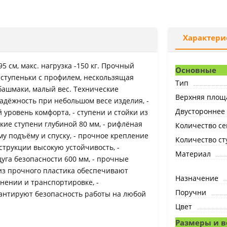
Характери
5 см, макс. нагрузка -150 кг. Прочный
Основные
ступеньки с профилем, нескользящая
Тип
башмаки, малый вес. Технические
Верхняя площ
адёжность при небольшом весе изделия, -
Двустороннее
 уровень комфорта, - ступени и стойки из
ие ступени глубиной 80 мм, - рифлёная
Количество с
у подъёму и спуску, - прочное крепление
Количество ст
струкции высокую устойчивость, -
Материал
уга безопасности 600 мм, - прочные
из прочного пластика обеспечивают
Назначение
нении и транспортировке, -
Поручни
рантируют безопасность работы на любой
Цвет
Размеры и в