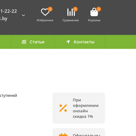
0
0
0
1-22-22
k.by
Избранное
Сравнение
Корзина
а
Статьи
Контакты
 ступеней
При
оформлении
онлайн
скидка 1%
Официальны