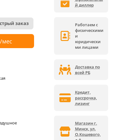
й диллер
стрый заказ
Работаем с
физическими
и
р/мес
юридически
ми лицами
Доставка по
всей РБ
кая
Кредит,
рассрочка,
лизинг
оздушное
Магазин г.
Минск, ул.
О.Кошевого,