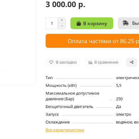
3 000.00 р.
Бы
В корзину
Оплата частями от 86.25 
В закладки
В сравнение
Тип
электричес
Мощность (кВт)
5,5
Максимальное допустимое
давление (Бар)
250
Бесщеточный двигатель
Да
Запуск
электро
Охлаждение
водяное, в
Все характеристики