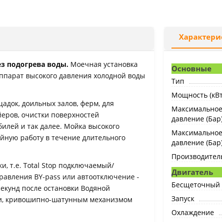
Характери
ез подогрева воды.
Моечная установка
Основные
парат высокого давления холодной воды
Тип
Мощность (кВт
адок, доильных залов, ферм, для
Максимальное
йеров, очистки поверхностей
давление (Бар
илей и так далее. Мойка высокого
Максимальное
ойную работу в течение длительного
давление (Бар
Производитель
, т.е. Total Stop подключаемый/
Двигатель
равления BY-pass или автоотключение -
Бесщеточный 
секунд после остановки Водяной
Запуск
и, кривошипно-шатунным механизмом
Охлаждение