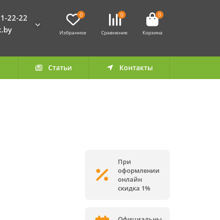
0
0
0
1-22-22
k.by
Избранное
Сравнение
Корзина
а
Статьи
Контакты
При
оформлении
онлайн
скидка 1%
Официальны