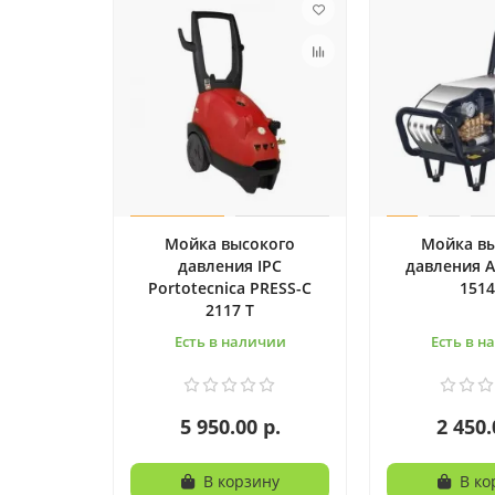
Мойка высокого
Мойка в
давления IPC
давления Ap
Portotecnica PRESS-C
151
2117 T
Есть в наличии
Есть в н
5 950.00 р.
2 450.
В корзину
В ко