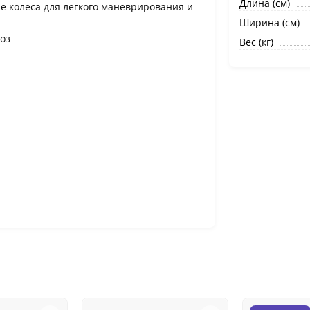
Длина (cм)
е колеса для легкого маневрирования и
Ширина (cм)
оз
Вес (кг)