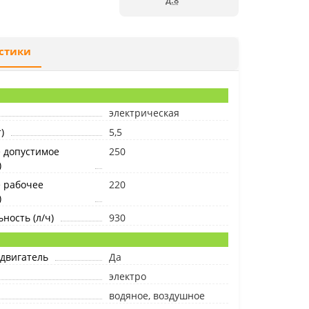
д.8
стики
электрическая
)
5,5
 допустимое
250
)
 рабочее
220
)
ность (л/ч)
930
двигатель
Да
электро
водяное, воздушное