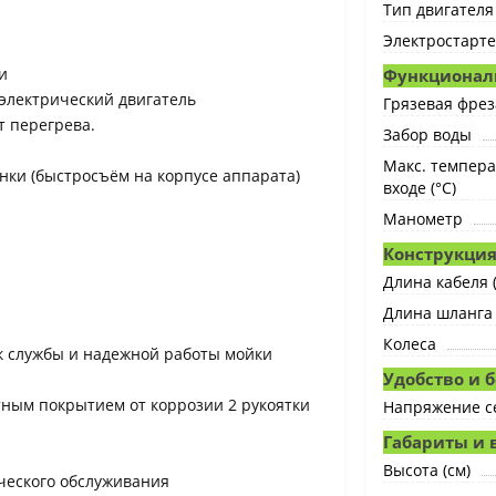
Тип двигателя
Электростарт
и
Функционал
электрический двигатель
Грязевая фрез
т перегрева.
Забор воды
Макс. темпера
унки (быстросъём на корпусе аппарата)
входе (°C)
Манометр
Конструкци
Длина кабеля 
Длина шланга 
Колеса
к службы и надежной работы мойки
Удобство и 
тным покрытием от коррозии 2 рукоятки
Напряжение се
Габариты и 
Высота (cм)
ческого обслуживания