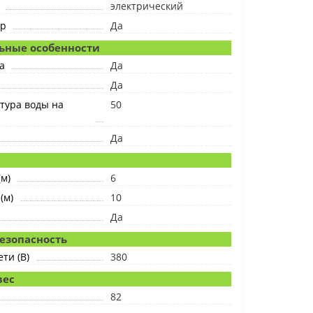
электрический
ер
Да
ьные особенности
а
Да
Да
тура воды на
50
Да
я
(м)
6
(м)
10
Да
безопасность
ти (В)
380
вес
82