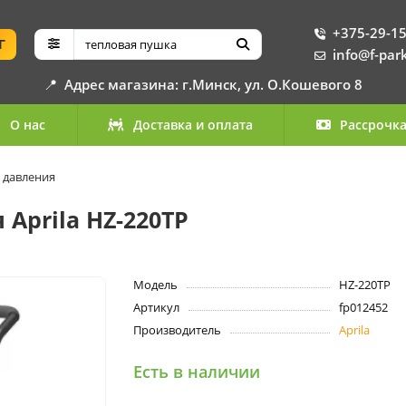
+375-29-15
Г
info@f-par
📍
Адрес магазина: г.Минск, ул. О.Кошевого 8
О нас
Доставка и оплата
Рассрочк
 давления
Aprila HZ-220TP
Модель
HZ-220TP
Артикул
fp012452
Производитель
Aprila
Есть в наличии