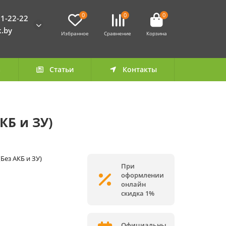
0
0
0
1-22-22
k.by
Избранное
Сравнение
Корзина
а
Статьи
Контакты
КБ и ЗУ)
(Без АКБ и ЗУ)
При
оформлении
онлайн
скидка 1%
Официальны