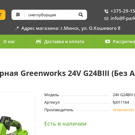
+375-29-15
Г
info@f-par
📍
Адрес магазина: г.Минск, ул. О.Кошевого 8
О нас
Доставка и оплата
Рассрочк
ая Greenworks 24V G24BIII (Без А
Модель
24V G24BIII 
Артикул
fp011164
Производитель
Greenworks
Есть в наличии