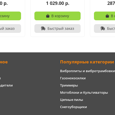
0 р.
1 029.00 р.
287
рзину
В корзину
В 
ый заказ
Быстрый заказ
Быс
ное
Популярные категории
Виброплиты и вибротрамбовки
и
Газонокосилки
одители
Триммеры
Мотоблоки и Культиваторы
Цепные пилы
Снегоуборщики