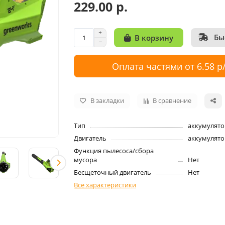
229.00 р.
Бы
В корзину
Оплата частями от 6.58 р
В закладки
В сравнение
Тип
аккумулято
Двигатель
аккумулят
Функция пылесоса/сбора
мусора
Нет
Бесщеточный двигатель
Нет
Все характеристики