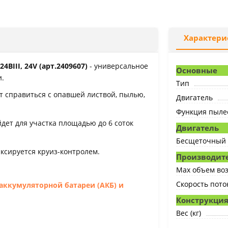
Характери
BIII, 24V (арт.2409607)
- универсальное
Основные
и.
Тип
т справиться с опавшей листвой, пылью,
Двигатель
Функция пылес
дет для участка площадью до 6 соток
Двигатель
Бесщеточный 
иксируется круиз-контролем.
Производите
Max объем воз
Скорость поток
 аккумуляторной батареи (АКБ) и
Конструкция
Вес (кг)