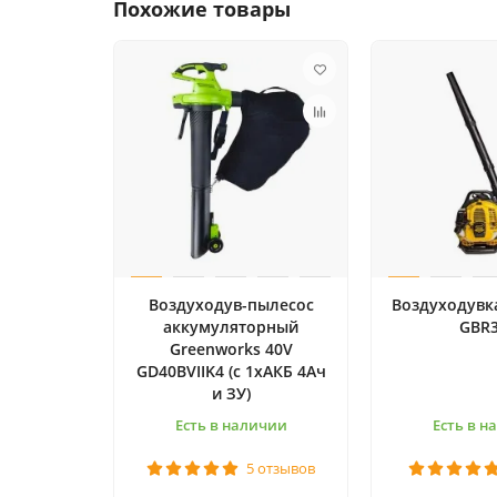
Похожие товары
Воздуходув-пылесос
Воздуходувк
аккумуляторный
GBR
Greenworks 40V
GD40BVIIK4 (c 1хАКБ 4Ач
и ЗУ)
Есть в наличии
Есть в н
5 отзывов