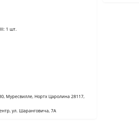
I: 1 шт.
130, Муресвилле, Нортх Царолина 28117,
нтр, ул. Шаранговича, 7А