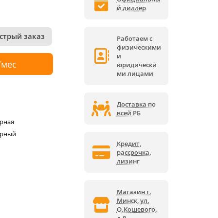
й диллер
стрый заказ
Работаем с
физическими
и
/мес
юридически
ми лицами
Доставка по
всей РБ
рная
орный
Кредит,
рассрочка,
лизинг
Магазин г.
Минск, ул.
О.Кошевого,