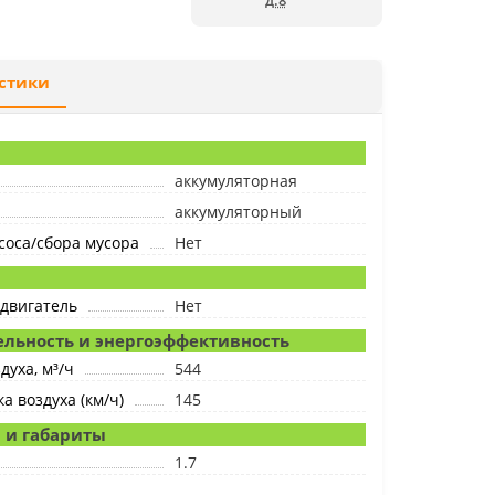
д.8
стики
аккумуляторная
аккумуляторный
оса/сбора мусора
Нет
двигатель
Нет
льность и энергоэффективность
духа, м³/ч
544
а воздуха (км/ч)
145
 и габариты
1.7