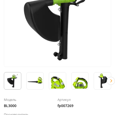
Модель
Артикул
BL3000
fp007269
Производитель