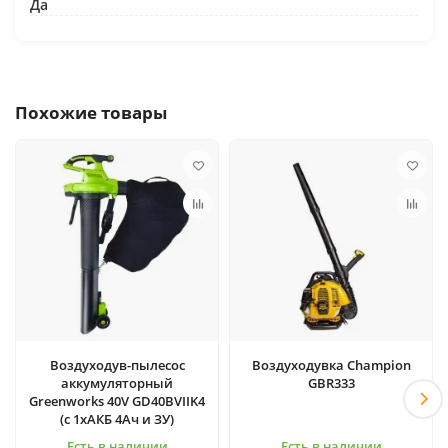
Да
Похожие товары
Воздуходув-пылесос
Воздуходувка Champion
аккумуляторный
GBR333
Greenworks 40V GD40BVIIK4
(c 1хАКБ 4Ач и ЗУ)
Есть в наличии
Есть в наличии