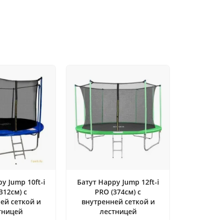
y Jump 10ft-i
Батут Happy Jump 12ft-i
312см) с
PRO (374см) с
ей сеткой и
внутренней сеткой и
тницей
лестницей