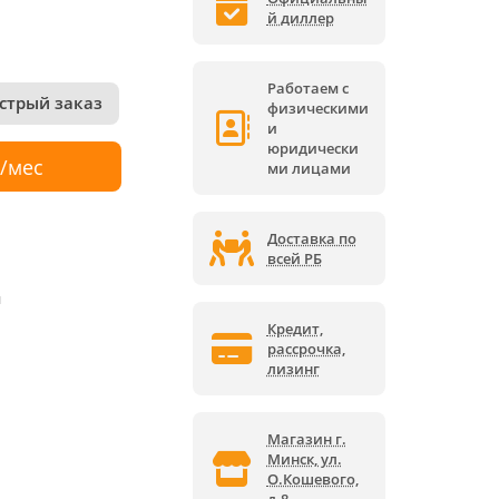
й диллер
Работаем с
стрый заказ
физическими
и
юридически
р/мес
ми лицами
Доставка по
всей РБ
й
Кредит,
рассрочка,
лизинг
Магазин г.
Минск, ул.
О.Кошевого,