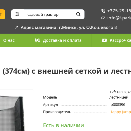
+375-29-15
Г
info@f-par
📍
Адрес магазина: г.Минск, ул. О.Кошевого 8
О нас
Доставка и оплата
Рассрочк
O (374см) с внешней сеткой и лес
12ft PRO (3
Модель
лестницей
Артикул
fp008396
Производитель
Happy Jump
Есть в наличии