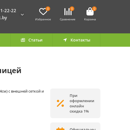
0
0
0
1-22-22
k.by
Избранное
Сравнение
Корзина
а
Статьи
Контакты
тницей
74см) с внешней сеткой и
При
оформлении
онлайн
скидка 1%
Официальны