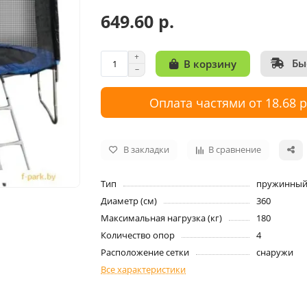
649.60 р.
Бы
В корзину
Оплата частями от 18.68 
В закладки
В сравнение
Тип
пружинны
Диаметр (см)
360
Максимальная нагрузка (кг)
180
Количество опор
4
Расположение сетки
снаружи
Все характеристики