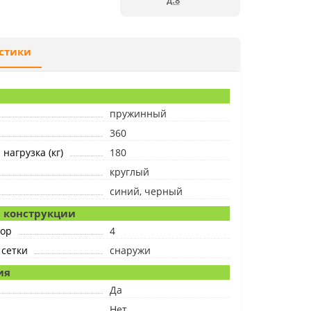
д.8
стики
пружинный
360
нагрузка (кг)
180
круглый
синий, черный
 конструкции
пор
4
 сетки
снаружи
ия
Да
Нет