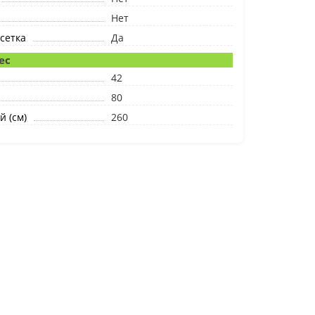
Нет
сетка
Да
ес
42
80
й (см)
260