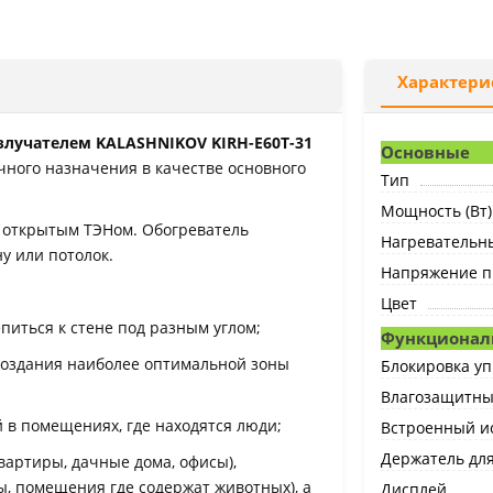
Характери
лучателем KALASHNIKOV KIRH-E60T-31
Основные
ного назначения в качестве основного
Тип
Мощность (Вт)
а открытым ТЭНом. Обогреватель
Нагревательн
у или потолок.
Напряжение пи
Цвет
питься к стене под разным углом;
Функционал
создания наиболее оптимальной зоны
Блокировка у
Влагозащитны
 в помещениях, где находятся люди;
Встроенный и
Держатель дл
артиры, дачные дома, офисы),
, помещения где содержат животных), а
Дисплей