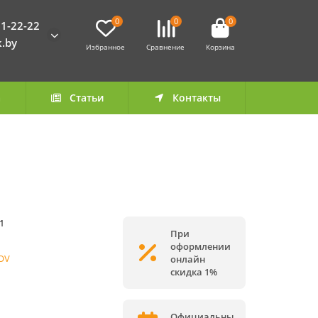
0
0
0
1-22-22
k.by
Избранное
Сравнение
Корзина
а
Статьи
Контакты
1
При
оформлении
OV
онлайн
скидка 1%
Официальны