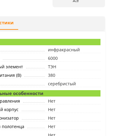
д.8
стики
инфракрасный
6000
ый элемент
ТЭН
тания (В)
380
серебристый
ьные особенности
правления
Нет
й корпус
Нет
онизатор
Нет
я полотенца
Нет
Нет