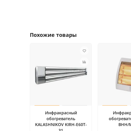
Похожие товары
Инфракрасный
Инфрак
обогреватель
обогревате
KALASHNIKOV KIRH-E60T-
BHH/
31