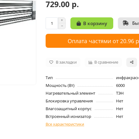
729.00 р.
Бы
В корзину
Оплата частями от 20.96 
В закладки
В сравнение
Тип
инфракрас
Мощность (Вт)
6000
Нагревательный элемент
ТЭН
Блокировка управления
Нет
Влагозащитный корпус
Нет
Встроенный ионизатор
Нет
Все характеристики