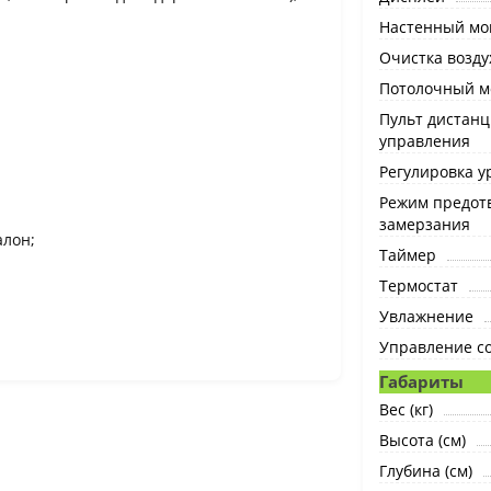
Настенный мо
Очистка возду
Потолочный м
Пульт дистан
управления
Регулировка 
Режим предот
замерзания
алон;
Таймер
Термостат
Увлажнение
Управление с
Габариты
Вес (кг)
Высота (см)
Глубина (см)