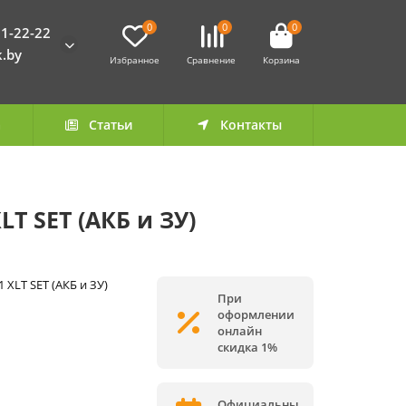
0
0
0
1-22-22
k.by
Избранное
Сравнение
Корзина
а
Статьи
Контакты
T SET (АКБ и ЗУ)
1 XLT SET (АКБ и ЗУ)
При
оформлении
онлайн
скидка 1%
Официальны