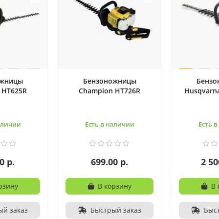
ожницы
Бензоножницы
Бензо
 HT625R
Champion HT726R
Husqvarn
аличии
Есть в наличии
Есть 
0 р.
699.00 р.
2 50
рзину
В корзину
В 
ый заказ
Быстрый заказ
Быс