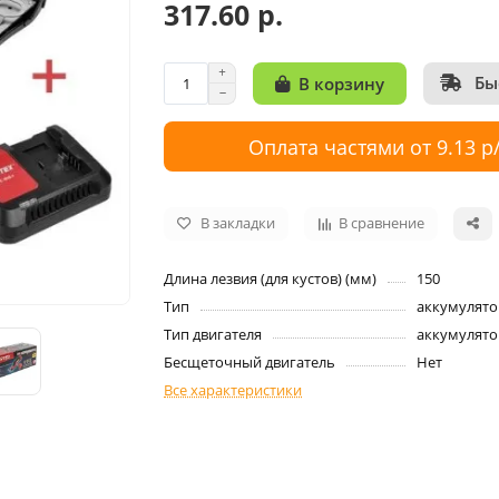
317.60 р.
Бы
В корзину
Оплата частями от 9.13 р
В закладки
В сравнение
Длина лезвия (для кустов) (мм)
150
Тип
аккумулят
Тип двигателя
аккумулят
Бесщеточный двигатель
Нет
Все характеристики