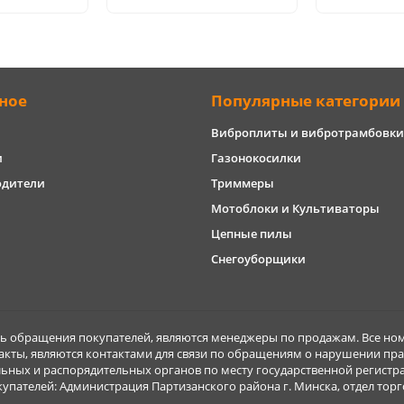
ное
Популярные категории
Виброплиты и вибротрамбовки
и
Газонокосилки
одители
Триммеры
Мотоблоки и Культиваторы
Цепные пилы
Снегоуборщики
обращения покупателей, являются менеджеры по продажам. Все ном
акты, являются контактами для связи по обращениям о нарушении пра
ьных и распорядительных органов по месту государственной регист
ателей: Администрация Партизанского района г. Минска, отдел торговл