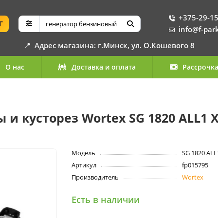
+375-29-15
Г
info@f-par
📍
Адрес магазина: г.Минск, ул. О.Кошевого 8
О нас
Доставка и оплата
Рассрочк
 кусторез Wortex SG 1820 ALL1 XL
Модель
SG 1820 ALL
Артикул
fp015795
Производитель
Wortex
Есть в наличии