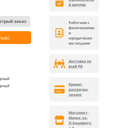
й диллер
стрый заказ
Работаем с
физическими
и
/мес
юридически
ми лицами
Доставка по
всей РБ
орный
Кредит,
орный
рассрочка,
лизинг
Магазин г.
Минск, ул.
О.Кошевого,