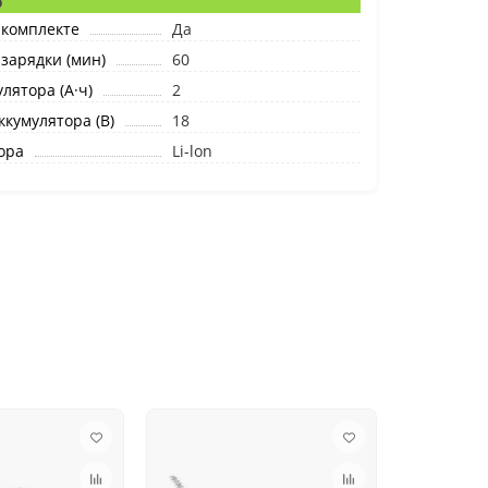
р
 комплекте
Да
зарядки (мин)
60
лятора (А·ч)
2
кумулятора (В)
18
ора
Li-lon