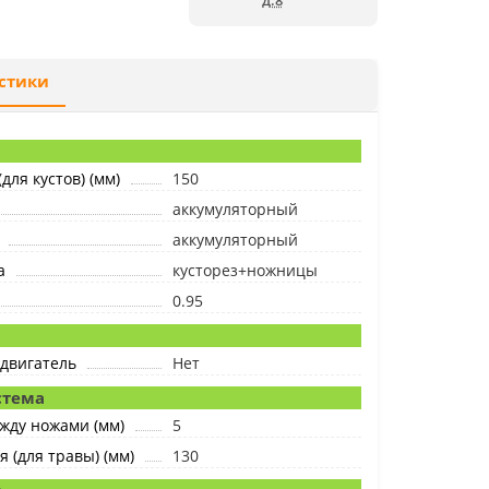
д.8
стики
для кустов) (мм)
150
аккумуляторный
аккумуляторный
а
кусторез+ножницы
0.95
двигатель
Нет
стема
жду ножами (мм)
5
 (для травы) (мм)
130