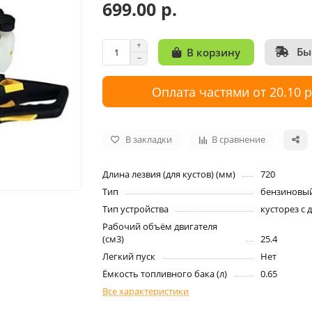
699.00 р.
Бы
В корзину
Оплата частями от 20.10 
В закладки
В сравнение
Длина лезвия (для кустов) (мм)
720
Тип
бензиновы
Тип устройства
кусторез с
Рабочий объём двигателя
(см3)
25.4
Легкий пуск
Нет
Ёмкость топливного бака (л)
0.65
Все характеристики