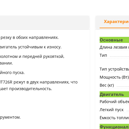
Характери
резку в обоих направлениях.
Основные
игатель устойчивым к износу.
Длина лезвия (
Тип
олотном и передней рукояткой,
вании.
Тип устройств
йного пуска.
Мощность (Вт)
726R режут в двух направлениях, что
Вес (кг)
шает производительность.
Двигатель
Рабочий объём
Легкий пуск
трументом.
Ёмкость топлив
Функционал