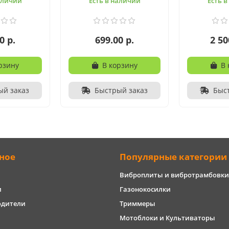
аличии
Есть в наличии
Есть 
0 р.
699.00 р.
2 50
рзину
В корзину
В 
ый заказ
Быстрый заказ
Быс
ное
Популярные категории
Виброплиты и вибротрамбовки
и
Газонокосилки
одители
Триммеры
Мотоблоки и Культиваторы