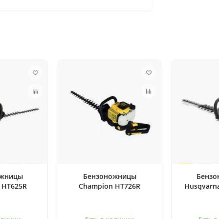
ожницы
Бензоножницы
Бензо
 HT625R
Champion HT726R
Husqvarn