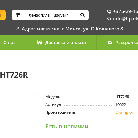
+375-29-15
Г
info@f-par
📍
Адрес магазина: г.Минск, ул. О.Кошевого 8
О нас
Доставка и оплата
Рассрочк
HT726R
Модель
HT726R
Артикул
10622
Производитель
Champion
Есть в наличии