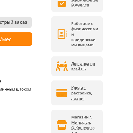
й диллер
стрый заказ
Работаем с
физическими
и
р/мес
юридически
ми лицами
Доставка по
всей РБ
й
Кредит,
 длинным штоком
рассрочка,
лизинг
Магазин г.
Минск, ул.
О.Кошевого,