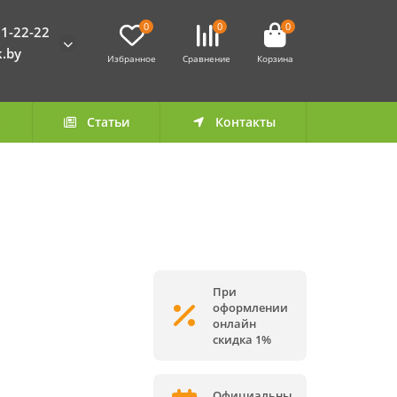
0
0
0
1-22-22
k.by
Избранное
Сравнение
Корзина
а
Статьи
Контакты
При
оформлении
онлайн
скидка 1%
Официальны