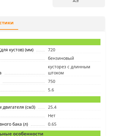
д.8
стики
для кустов) (мм)
720
бензиновый
кусторез с длинным
а
штоком
750
5.6
 двигателя (см3)
25.4
Нет
ного бака (л)
0.65
ьные особенности