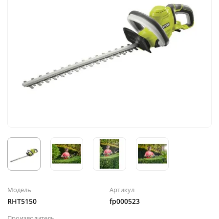
Модель
Артикул
RHT5150
fp000523
Производитель